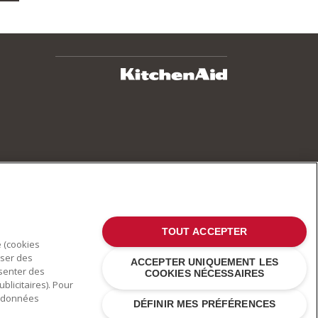
TOUT ACCEPTER
e (cookies
oser des
ACCEPTER UNIQUEMENT LES
ésenter des
COOKIES NÉCESSAIRES
blicitaires). Pour
es données
DÉFINIR MES PRÉFÉRENCES
 d'autres pays .
Déclaration de confidentialité
.
Cookies
.