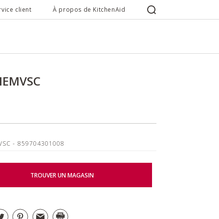
rvice client
À propos de KitchenAid
MEMVSC
VSC
- 859704301008
TROUVER UN MAGASIN