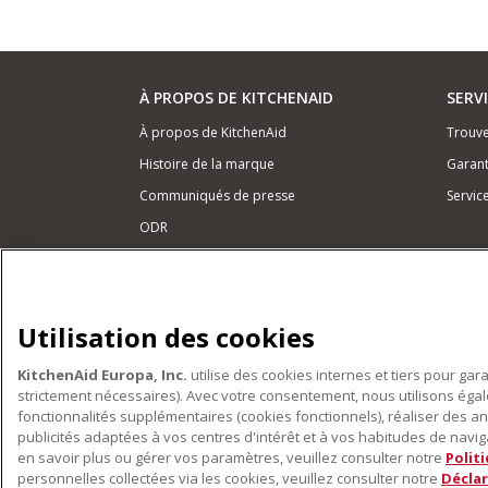
À PROPOS DE KITCHENAID
SERV
À propos de KitchenAid
Trouve
Histoire de la marque
Garant
Communiqués de presse
Servic
ODR
NOS PRODUITS
Petits électroménagers
Utilisation des cookies
Matériel de cuisine
KitchenAid Europa, Inc.
utilise des cookies internes et tiers pour gar
Accessoires
strictement nécessaires). Avec votre consentement, nous utilisons ég
fonctionnalités supplémentaires (cookies fonctionnels), réaliser des an
publicités adaptées à vos centres d'intérêt et à vos habitudes de navigat
en savoir plus ou gérer vos paramètres, veuillez consulter notre
Polit
personnelles collectées via les cookies, veuillez consulter notre
Déclar
©2022 Tous droits réservés. KitchenAid et la forme du r