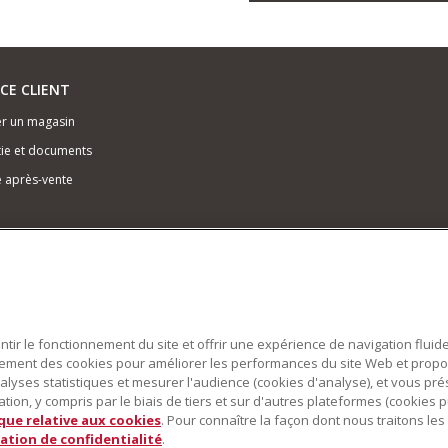
ICE CLIENT
r un magasin
ie et documents
e après-vente
antir le fonctionnement du site et offrir une expérience de navigation fluid
alement des cookies pour améliorer les performances du site Web et prop
alyses statistiques et mesurer l'audience (cookies d'analyse), et vous pr
ion, y compris par le biais de tiers et sur d'autres plateformes (cookies pu
ique relative aux cookies
. Pour connaître la façon dont nous traitons l
ation de confidentialité
.
obot pâtissier multifonction sont des marques déposées aux États Unis et dans