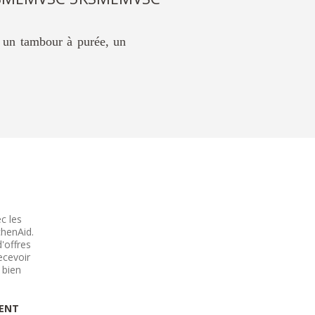
 un tambour à purée, un
.
c les
chenAid.
d'offres
ecevoir
 bien
SENT