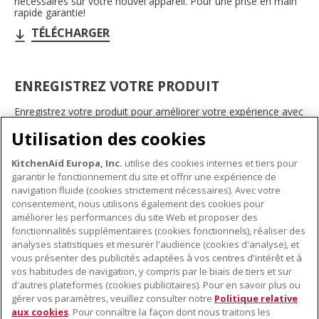
nécessaires sur votre nouvel appareil. Pour une prise en main
rapide garantie!
TÉLÉCHARGER
ENREGISTREZ VOTRE PRODUIT
Enregistrez votre produit pour améliorer votre expérience avec
les appareils électroménagers KitchenAid. Ainsi, vous pourrez
Utilisation des cookies
bénéficier d'offres et de promotions exclusives, recevoir des
conseils et des astuces, et bien plus encore.
KitchenAid Europa, Inc.
utilise des cookies internes et tiers pour
INSCRIVEZ-VOUS DÈS À PRÉSENT
garantir le fonctionnement du site et offrir une expérience de
navigation fluide (cookies strictement nécessaires). Avec votre
consentement, nous utilisons également des cookies pour
améliorer les performances du site Web et proposer des
fonctionnalités supplémentaires (cookies fonctionnels), réaliser des
À PROPOS DE KITCHENAID
analyses statistiques et mesurer l'audience (cookies d'analyse), et
vous présenter des publicités adaptées à vos centres d'intérêt et à
À propos de KitchenAid
vos habitudes de navigation, y compris par le biais de tiers et sur
NOS PRODUITS
Histoire de la marque
d'autres plateformes (cookies publicitaires). Pour en savoir plus ou
gérer vos paramètres, veuillez consulter notre
Politique relative
Petits électroménagers
Communiqués de presse
aux cookies
. Pour connaître la façon dont nous traitons les
SERVICE CLIENT