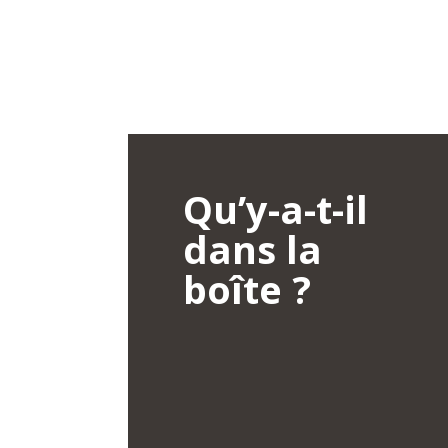
Qu’y-a-t-il
dans la
boîte ?