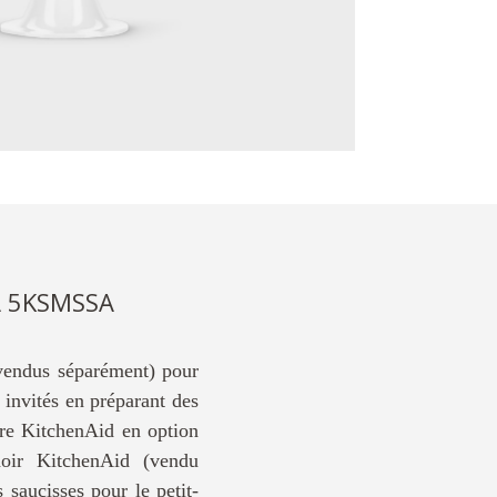
A 5KSMSSA
(vendus séparément) pour
 invités en préparant des
ire KitchenAid en option
hoir KitchenAid (vendu
 saucisses pour le petit-