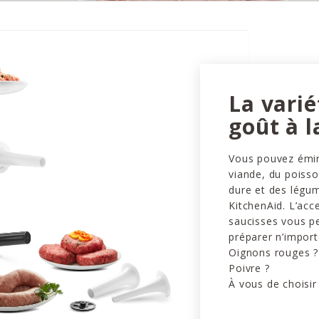
La vari
goût à l
Vous pouvez émin
viande, du poiss
dure et des légu
KitchenAid. L’acce
saucisses vous p
préparer n’import
Oignons rouges ? 
Poivre ?
À vous de choisir 