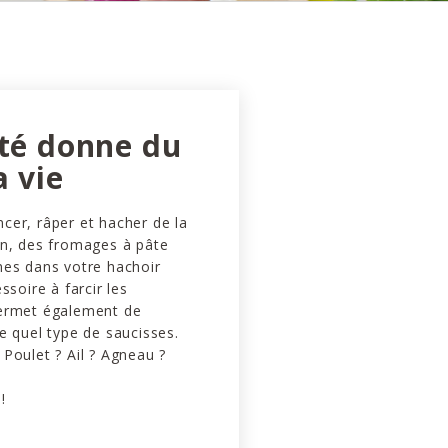
été donne du
a vie
cer, râper et hacher de la
on, des fromages à pâte
mes dans votre hachoir
ssoire à farcir les
ermet également de
e quel type de saucisses.
Poulet ? Ail ? Agneau ?
!