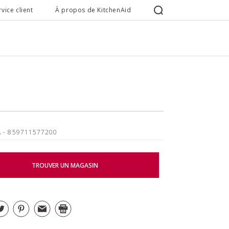
rvice client
À propos de KitchenAid
A
- 859711577200
TROUVER UN MAGASIN