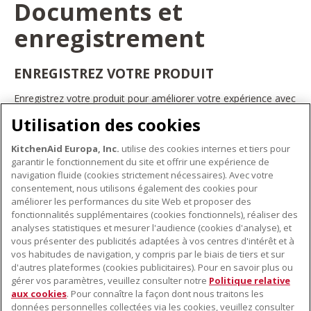
Documents et
enregistrement
ENREGISTREZ VOTRE PRODUIT
Enregistrez votre produit pour améliorer votre expérience avec
les appareils électroménagers KitchenAid. Ainsi, vous pourrez
Utilisation des cookies
bénéficier d'offres et de promotions exclusives, recevoir des
conseils et des astuces, et bien plus encore.
KitchenAid Europa, Inc.
utilise des cookies internes et tiers pour
INSCRIVEZ-VOUS DÈS À PRÉSENT
garantir le fonctionnement du site et offrir une expérience de
navigation fluide (cookies strictement nécessaires). Avec votre
consentement, nous utilisons également des cookies pour
améliorer les performances du site Web et proposer des
fonctionnalités supplémentaires (cookies fonctionnels), réaliser des
À PROPOS DE KITCHENAID
analyses statistiques et mesurer l'audience (cookies d'analyse), et
vous présenter des publicités adaptées à vos centres d'intérêt et à
À propos de KitchenAid
vos habitudes de navigation, y compris par le biais de tiers et sur
NOS PRODUITS
Histoire de la marque
d'autres plateformes (cookies publicitaires). Pour en savoir plus ou
gérer vos paramètres, veuillez consulter notre
Politique relative
Petits électroménagers
Communiqués de presse
aux cookies
. Pour connaître la façon dont nous traitons les
SERVICE CLIENT
Matériel de cuisine
ODR
données personnelles collectées via les cookies, veuillez consulter