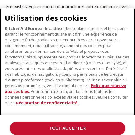
Enregistrez votre produit pour améliorer votre expérience avec
les appareils électroménagers KitchenAid. Ainsi, vous pourrez
Utilisation des cookies
bénéficier d'offres et de promotions exclusives, recevoir des
conseils et des astuces, et bien plus encore.
KitchenAid Europa, Inc.
utilise des cookies internes et tiers pour
INSCRIVEZ-VOUS DÈS À PRÉSENT
garantir le fonctionnement du site et offrir une expérience de
navigation fluide (cookies strictement nécessaires). Avec votre
consentement, nous utilisons également des cookies pour
améliorer les performances du site Web et proposer des
fonctionnalités supplémentaires (cookies fonctionnels), réaliser des
À PROPOS DE KITCHENAID
analyses statistiques et mesurer l'audience (cookies d'analyse), et
vous présenter des publicités adaptées à vos centres d'intérêt et à
À propos de KitchenAid
vos habitudes de navigation, y compris par le biais de tiers et sur
NOS PRODUITS
Histoire de la marque
d'autres plateformes (cookies publicitaires). Pour en savoir plus ou
gérer vos paramètres, veuillez consulter notre
Politique relative
Petits électroménagers
Communiqués de presse
aux cookies
. Pour connaître la façon dont nous traitons les
SERVICE CLIENT
Matériel de cuisine
ODR
données personnelles collectées via les cookies, veuillez consulter
notre
Déclaration de confidentialité
.
Trouver un magasin
Accessoires
Garantie et documents
Service après-vente
TOUT ACCEPTER