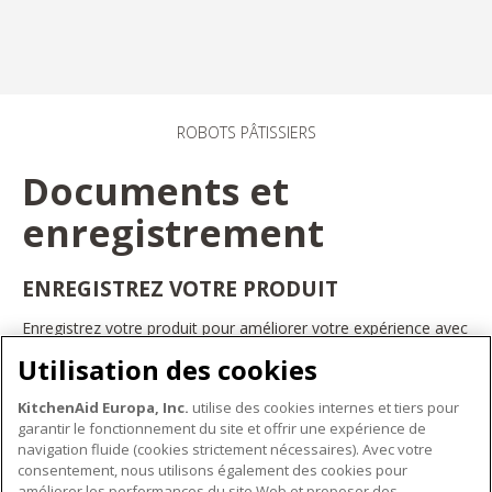
ROBOTS PÂTISSIERS
Documents et
enregistrement
ENREGISTREZ VOTRE PRODUIT
Enregistrez votre produit pour améliorer votre expérience avec
les appareils électroménagers KitchenAid. Ainsi, vous pourrez
Utilisation des cookies
bénéficier d'offres et de promotions exclusives, recevoir des
conseils et des astuces, et bien plus encore.
KitchenAid Europa, Inc.
utilise des cookies internes et tiers pour
INSCRIVEZ-VOUS DÈS À PRÉSENT
garantir le fonctionnement du site et offrir une expérience de
navigation fluide (cookies strictement nécessaires). Avec votre
consentement, nous utilisons également des cookies pour
améliorer les performances du site Web et proposer des