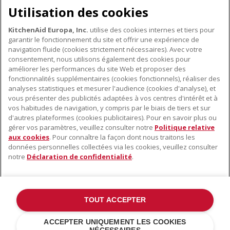
les appareils électroménagers KitchenAid. Ainsi, vous pourrez
Utilisation des cookies
bénéficier d'offres et de promotions exclusives, recevoir des
conseils et des astuces, et bien plus encore.
KitchenAid Europa, Inc.
utilise des cookies internes et tiers pour
INSCRIVEZ-VOUS DÈS À PRÉSENT
garantir le fonctionnement du site et offrir une expérience de
navigation fluide (cookies strictement nécessaires). Avec votre
consentement, nous utilisons également des cookies pour
améliorer les performances du site Web et proposer des
fonctionnalités supplémentaires (cookies fonctionnels), réaliser des
À PROPOS DE KITCHENAID
analyses statistiques et mesurer l'audience (cookies d'analyse), et
vous présenter des publicités adaptées à vos centres d'intérêt et à
À propos de KitchenAid
vos habitudes de navigation, y compris par le biais de tiers et sur
NOS PRODUITS
Histoire de la marque
d'autres plateformes (cookies publicitaires). Pour en savoir plus ou
gérer vos paramètres, veuillez consulter notre
Politique relative
Petits électroménagers
Communiqués de presse
aux cookies
. Pour connaître la façon dont nous traitons les
SERVICE CLIENT
Matériel de cuisine
ODR
données personnelles collectées via les cookies, veuillez consulter
notre
Déclaration de confidentialité
.
Trouver un magasin
Accessoires
Garantie et documents
Service après-vente
TOUT ACCEPTER
©2022 Tous droits réservés. KitchenAid et la forme du robot pâtissier
ACCEPTER UNIQUEMENT LES COOKIES
multifonction sont des marques déposées aux États Unis et dans