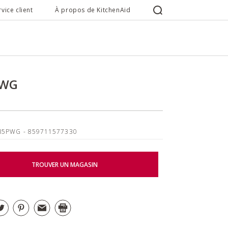
rvice client
À propos de KitchenAid
PWG
B5PWG
- 859711577330
TROUVER UN MAGASIN