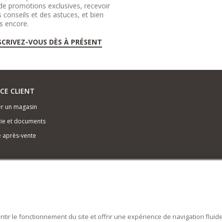
de promotions exclusives, recevoir
 conseils et des astuces, et bien
s encore.
SCRIVEZ-VOUS DÈS À PRÉSENT
ICE CLIENT
r un magasin
ie et documents
e après-vente
antir le fonctionnement du site et offrir une expérience de navigation fluid