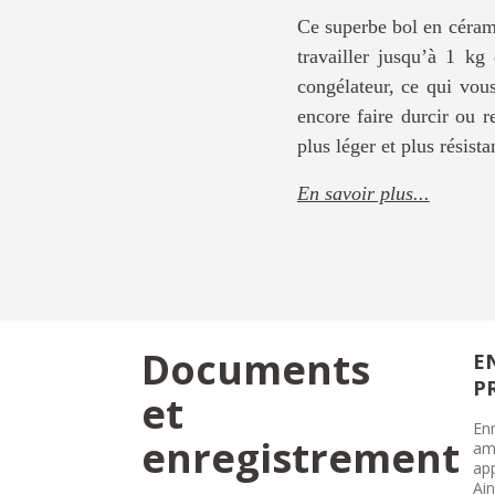
Ce superbe bol en cérami
travailler jusqu’à 1 kg
congélateur, ce qui vou
encore faire durcir ou r
plus léger et plus résist
En savoir plus...
Documents
E
P
et
Enr
enregistrement
amé
ap
Ain