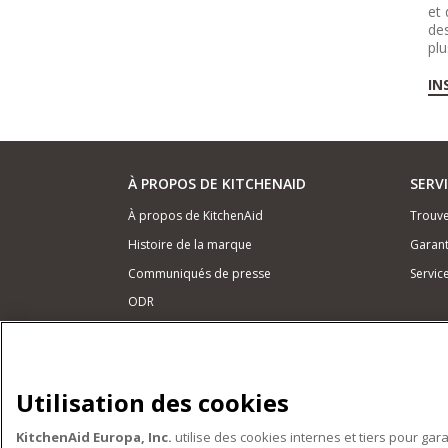
et 
des
plu
IN
À PROPOS DE KITCHENAID
SERV
À propos de KitchenAid
Trouve
Histoire de la marque
Garant
Communiqués de presse
Servic
ODR
NOS PRODUITS
Petits électroménagers
Utilisation des cookies
Matériel de cuisine
KitchenAid Europa, Inc.
utilise des cookies internes et tiers pour gar
Accessoires