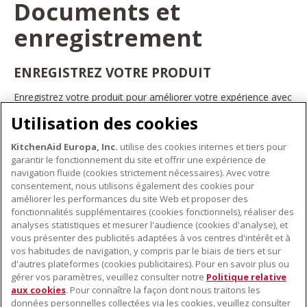
Documents et
enregistrement
ENREGISTREZ VOTRE PRODUIT
Enregistrez votre produit pour améliorer votre expérience avec
les appareils électroménagers KitchenAid. Ainsi, vous pourrez
Utilisation des cookies
bénéficier d'offres et de promotions exclusives, recevoir des
conseils et des astuces, et bien plus encore.
KitchenAid Europa, Inc.
utilise des cookies internes et tiers pour
INSCRIVEZ-VOUS DÈS À PRÉSENT
garantir le fonctionnement du site et offrir une expérience de
navigation fluide (cookies strictement nécessaires). Avec votre
consentement, nous utilisons également des cookies pour
améliorer les performances du site Web et proposer des
fonctionnalités supplémentaires (cookies fonctionnels), réaliser des
À PROPOS DE KITCHENAID
analyses statistiques et mesurer l'audience (cookies d'analyse), et
vous présenter des publicités adaptées à vos centres d'intérêt et à
À propos de KitchenAid
vos habitudes de navigation, y compris par le biais de tiers et sur
NOS PRODUITS
Histoire de la marque
d'autres plateformes (cookies publicitaires). Pour en savoir plus ou
gérer vos paramètres, veuillez consulter notre
Politique relative
Petits électroménagers
Communiqués de presse
aux cookies
. Pour connaître la façon dont nous traitons les
SERVICE CLIENT
Matériel de cuisine
ODR
données personnelles collectées via les cookies, veuillez consulter