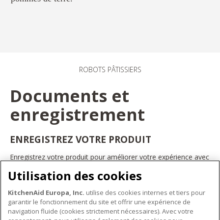
ROBOTS PÂTISSIERS
Documents et
enregistrement
ENREGISTREZ VOTRE PRODUIT
Enregistrez votre produit pour améliorer votre expérience avec
les appareils électroménagers KitchenAid. Ainsi, vous pourrez
Utilisation des cookies
bénéficier d'offres et de promotions exclusives, recevoir des
conseils et des astuces, et bien plus encore.
KitchenAid Europa, Inc.
utilise des cookies internes et tiers pour
INSCRIVEZ-VOUS DÈS À PRÉSENT
garantir le fonctionnement du site et offrir une expérience de
navigation fluide (cookies strictement nécessaires). Avec votre