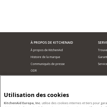
À PROPOS DE KITCHENAID
SERV
À propos de KitchenAid
Trouve
Histoire de la marque
Garant
Communiqués de presse
Servic
ODR
NOS PRODUITS
Petits électroménagers
Utilisation des cookies
Matériel de cuisine
KitchenAid Europa, Inc.
utilise des cookies internes et tiers pour gar
Accessoires