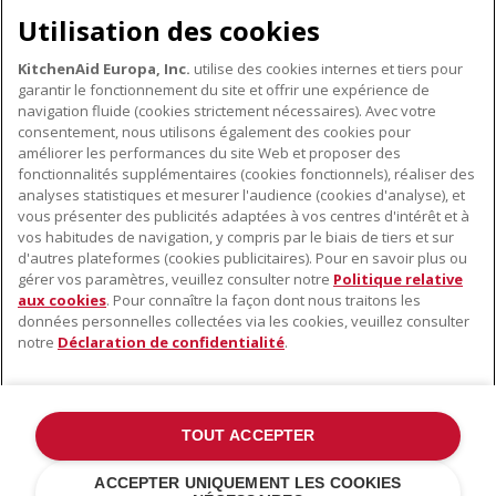
Utilisation des cookies
KitchenAid Europa, Inc.
utilise des cookies internes et tiers pour
garantir le fonctionnement du site et offrir une expérience de
navigation fluide (cookies strictement nécessaires). Avec votre
consentement, nous utilisons également des cookies pour
améliorer les performances du site Web et proposer des
fonctionnalités supplémentaires (cookies fonctionnels), réaliser des
À PROPOS DE KITCHENAID
analyses statistiques et mesurer l'audience (cookies d'analyse), et
vous présenter des publicités adaptées à vos centres d'intérêt et à
À propos de KitchenAid
vos habitudes de navigation, y compris par le biais de tiers et sur
NOS PRODUITS
Histoire de la marque
d'autres plateformes (cookies publicitaires). Pour en savoir plus ou
gérer vos paramètres, veuillez consulter notre
Politique relative
Petits électroménagers
Communiqués de presse
aux cookies
. Pour connaître la façon dont nous traitons les
SERVICE CLIENT
Matériel de cuisine
ODR
données personnelles collectées via les cookies, veuillez consulter
notre
Déclaration de confidentialité
.
Trouver un magasin
Accessoires
Garantie et documents
Service après-vente
TOUT ACCEPTER
©2022 Tous droits réservés. KitchenAid et la forme du robot pâtissier
ACCEPTER UNIQUEMENT LES COOKIES