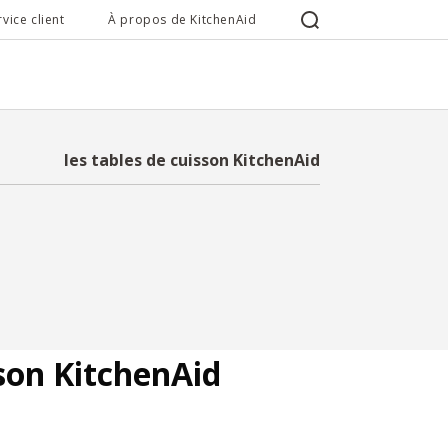
rvice client
À propos de KitchenAid
les tables de cuisson KitchenAid
OÙ ACHETER
sson KitchenAid