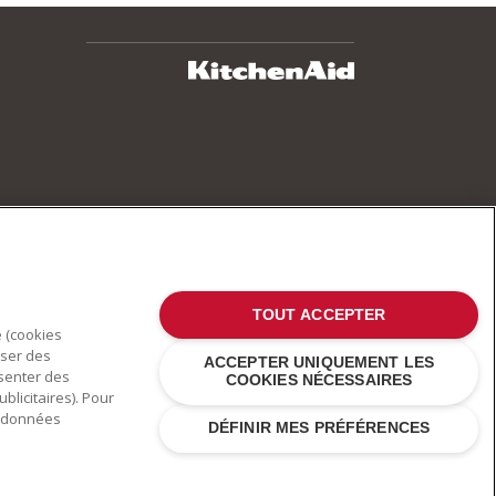
TOUT ACCEPTER
e (cookies
oser des
ACCEPTER UNIQUEMENT LES
ésenter des
COOKIES NÉCESSAIRES
blicitaires). Pour
es données
DÉFINIR MES PRÉFÉRENCES
 d'autres pays .
Déclaration de confidentialité
.
Cookies
.