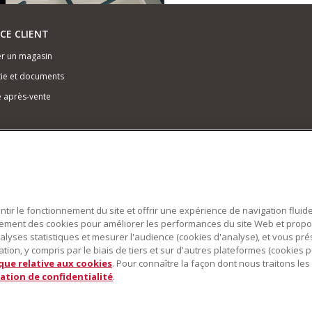
ICE CLIENT
r un magasin
ie et documents
e après-vente
antir le fonctionnement du site et offrir une expérience de navigation fluid
alement des cookies pour améliorer les performances du site Web et prop
alyses statistiques et mesurer l'audience (cookies d'analyse), et vous pr
ion, y compris par le biais de tiers et sur d'autres plateformes (cookies pu
ique relative aux cookies
. Pour connaître la façon dont nous traitons l
ation de confidentialité
.
obot pâtissier multifonction sont des marques déposées aux États Unis et dans
Autres pays