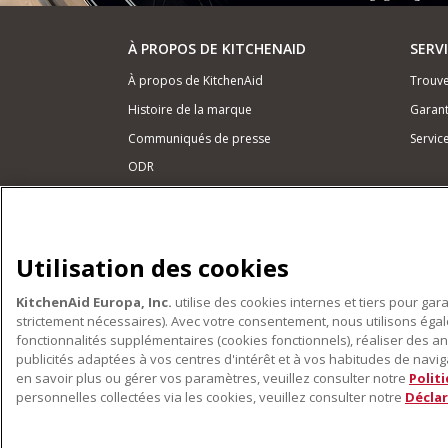
À PROPOS DE KITCHENAID
SERV
À propos de KitchenAid
Trouve
Histoire de la marque
Garant
Communiqués de presse
Servic
ODR
NOS PRODUITS
Petits électroménagers
Utilisation des cookies
Matériel de cuisine
KitchenAid Europa, Inc.
utilise des cookies internes et tiers pour gar
Accessoires
strictement nécessaires). Avec votre consentement, nous utilisons ég
fonctionnalités supplémentaires (cookies fonctionnels), réaliser des an
publicités adaptées à vos centres d'intérêt et à vos habitudes de navigat
en savoir plus ou gérer vos paramètres, veuillez consulter notre
Polit
personnelles collectées via les cookies, veuillez consulter notre
Déclar
©2022 Tous droits réservés. KitchenAid et la forme du r