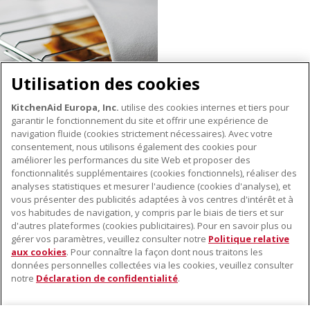
Utilisation des cookies
KitchenAid Europa, Inc.
utilise des cookies internes et tiers pour
garantir le fonctionnement du site et offrir une expérience de
navigation fluide (cookies strictement nécessaires). Avec votre
consentement, nous utilisons également des cookies pour
améliorer les performances du site Web et proposer des
fonctionnalités supplémentaires (cookies fonctionnels), réaliser des
À PROPOS DE KITCHENAID
analyses statistiques et mesurer l'audience (cookies d'analyse), et
vous présenter des publicités adaptées à vos centres d'intérêt et à
À propos de KitchenAid
vos habitudes de navigation, y compris par le biais de tiers et sur
NOS PRODUITS
Histoire de la marque
d'autres plateformes (cookies publicitaires). Pour en savoir plus ou
gérer vos paramètres, veuillez consulter notre
Politique relative
Petits électroménagers
Communiqués de presse
aux cookies
. Pour connaître la façon dont nous traitons les
SERVICE CLIENT
Matériel de cuisine
ODR
données personnelles collectées via les cookies, veuillez consulter
notre
Déclaration de confidentialité
.
Trouver un magasin
Accessoires
Garantie et documents