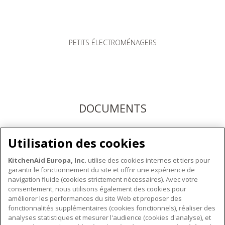
PETITS ÉLECTROMÉNAGERS
DOCUMENTS
Téléchargez les modes d'emploi ici ou enregistrez votre
Utilisation des cookies
produit pour bénéficier du service après-vente KitchenAid
KitchenAid Europa, Inc.
utilise des cookies internes et tiers pour
garantir le fonctionnement du site et offrir une expérience de
navigation fluide (cookies strictement nécessaires). Avec votre
consentement, nous utilisons également des cookies pour
améliorer les performances du site Web et proposer des
fonctionnalités supplémentaires (cookies fonctionnels), réaliser des
À PROPOS DE KITCHENAID
analyses statistiques et mesurer l'audience (cookies d'analyse), et