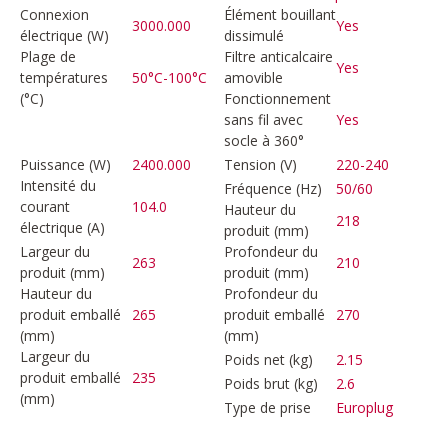
Connexion
Élément bouillant
3000.000
Yes
électrique (W)
dissimulé
Plage de
Filtre anticalcaire
Yes
températures
50°C-100°C
amovible
(°C)
Fonctionnement
sans fil avec
Yes
socle à 360°
Puissance (W)
2400.000
Tension (V)
220-240
Intensité du
Fréquence (Hz)
50/60
courant
104.0
Hauteur du
218
électrique (A)
produit (mm)
Largeur du
Profondeur du
263
210
produit (mm)
produit (mm)
Hauteur du
Profondeur du
produit emballé
265
produit emballé
270
(mm)
(mm)
Largeur du
Poids net (kg)
2.15
produit emballé
235
Poids brut (kg)
2.6
(mm)
Type de prise
Europlug