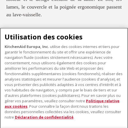
lames, le couvercle et la poignée ergonomique passent
au lave-vaisselle.
Utilisation des cookies
KitchenAid Europa, Inc.
utilise des cookies internes et tiers pour
garantir le fonctionnement du site et offrir une expérience de
PETITS ÉLECTROMÉNAGERS
navigation fluide (cookies strictement nécessaires). Avec votre
consentement, nous utilisons également des cookies pour
améliorer les performances du site Web et proposer des
fonctionnalités supplémentaires (cookies fonctionnels), réaliser des
À PROPOS DE KITCHENAID
analyses statistiques et mesurer l'audience (cookies d'analyse), et
vous présenter des publicités adaptées à vos centres d'intérêt et à
À propos de KitchenAid
vos habitudes de navigation, y compris par le biais de tiers et sur
NOS PRODUITS
Histoire de la marque
d'autres plateformes (cookies publicitaires). Pour en savoir plus ou
gérer vos paramètres, veuillez consulter notre
Politique relative
Petits électroménagers
Communiqués de presse
aux cookies
. Pour connaître la façon dont nous traitons les
SERVICE CLIENT
Matériel de cuisine
ODR
données personnelles collectées via les cookies, veuillez consulter
notre
Déclaration de confidentialité
.
Trouver un magasin
Accessoires
Garantie et documents