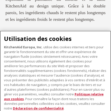
KitchenAid au design unique. Grâce à la double
parois, les ingrédients chauds le restent plus longtemps
et les ingrédients froids le restent plus longtemps.
Utilisation des cookies
KitchenAid Europa, Inc.
utilise des cookies internes et tiers pour
garantir le fonctionnement du site et offrir une expérience de
PETITS ÉLECTROMÉNAGERS
navigation fluide (cookies strictement nécessaires). Avec votre
consentement, nous utilisons également des cookies pour
améliorer les performances du site Web et proposer des
fonctionnalités supplémentaires (cookies fonctionnels), réaliser des
À PROPOS DE KITCHENAID
analyses statistiques et mesurer l'audience (cookies d'analyse), et
vous présenter des publicités adaptées à vos centres d'intérêt et à
À propos de KitchenAid
vos habitudes de navigation, y compris par le biais de tiers et sur
NOS PRODUITS
Histoire de la marque
d'autres plateformes (cookies publicitaires). Pour en savoir plus ou
gérer vos paramètres, veuillez consulter notre
Politique relative
Petits électroménagers
Communiqués de presse
aux cookies
. Pour connaître la façon dont nous traitons les
SERVICE CLIENT
Matériel de cuisine
ODR
données personnelles collectées via les cookies, veuillez consulter
notre
Déclaration de confidentialité
.
Trouver un magasin
Accessoires