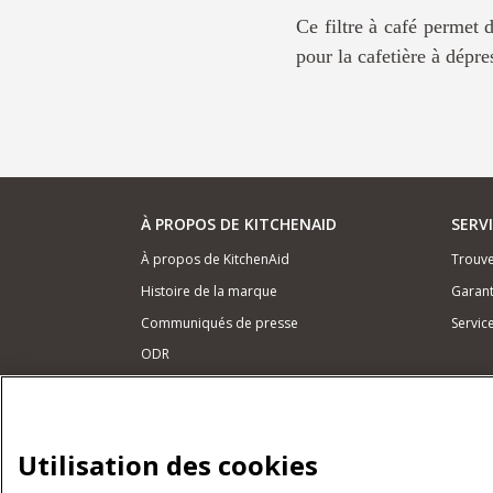
Ce filtre à café permet d'
pour la cafetière à dép
À PROPOS DE KITCHENAID
SERV
À propos de KitchenAid
Trouve
Histoire de la marque
Garant
Communiqués de presse
Servic
ODR
NOS PRODUITS
Petits électroménagers
Utilisation des cookies
Matériel de cuisine