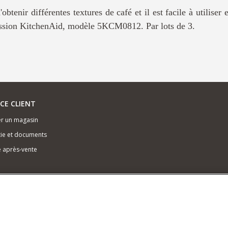
obtenir différentes textures de café et il est facile à utiliser 
ression KitchenAid, modèle 5KCM0812. Par lots de 3.
ICE CLIENT
r un magasin
ie et documents
e après-vente