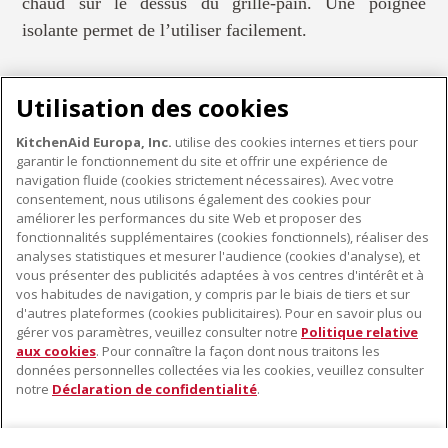
chaud sur le dessus du grille-pain. Une poignée
isolante permet de l’utiliser facilement.
Utilisation des cookies
KitchenAid Europa, Inc.
utilise des cookies internes et tiers pour
garantir le fonctionnement du site et offrir une expérience de
PETITS ÉLECTROMÉNAGERS
navigation fluide (cookies strictement nécessaires). Avec votre
consentement, nous utilisons également des cookies pour
améliorer les performances du site Web et proposer des
fonctionnalités supplémentaires (cookies fonctionnels), réaliser des
À PROPOS DE KITCHENAID
analyses statistiques et mesurer l'audience (cookies d'analyse), et
vous présenter des publicités adaptées à vos centres d'intérêt et à
À propos de KitchenAid
vos habitudes de navigation, y compris par le biais de tiers et sur
NOS PRODUITS
Histoire de la marque
d'autres plateformes (cookies publicitaires). Pour en savoir plus ou
gérer vos paramètres, veuillez consulter notre
Politique relative
Petits électroménagers
Communiqués de presse
aux cookies
. Pour connaître la façon dont nous traitons les
SERVICE CLIENT
Matériel de cuisine
ODR
données personnelles collectées via les cookies, veuillez consulter
notre
Déclaration de confidentialité
.
Trouver un magasin
Accessoires
Garantie et documents
Service après-vente