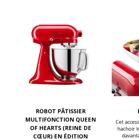
ROBOT PÂTISSIER
MULTIFONCTION QUEEN
Cet acces
OF HEARTS (REINE DE
hachoir l
davanta
CŒUR) EN ÉDITION