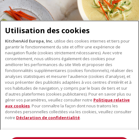
Utilisation des cookies
KitchenAid Europa, Inc.
utilise des cookies internes et tiers pour
garantir le fonctionnement du site et offrir une expérience de
navigation fluide (cookies strictement nécessaires). Avec votre
consentement, nous utilisons également des cookies pour
améliorer les performances du site Web et proposer des
fonctionnalités supplémentaires (cookies fonctionnels), réaliser des
À PROPOS DE KITCHENAID
analyses statistiques et mesurer l'audience (cookies d'analyse), et
vous présenter des publicités adaptées à vos centres d'intérêt et à
À propos de KitchenAid
vos habitudes de navigation, y compris par le biais de tiers et sur
NOS PRODUITS
Histoire de la marque
d'autres plateformes (cookies publicitaires). Pour en savoir plus ou
gérer vos paramètres, veuillez consulter notre
Politique relative
Petits électroménagers
Communiqués de presse
aux cookies
. Pour connaître la façon dont nous traitons les
SERVICE CLIENT
Matériel de cuisine
ODR
données personnelles collectées via les cookies, veuillez consulter
notre
Déclaration de confidentialité
.
Trouver un magasin
Accessoires
Garantie et documents
Service après-vente