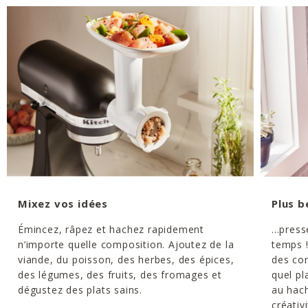
Mixez vos idées
Plus b
Émincez, râpez et hachez rapidement
...pres
n’importe quelle composition. Ajoutez de la
temps 
viande, du poisson, des herbes, des épices,
des co
des légumes, des fruits, des fromages et
quel pl
dégustez des plats sains.
au hach
créativi