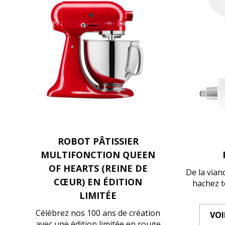
ROBOT PÂTISSIER
MULTIFONCTION QUEEN
OF HEARTS (REINE DE
De la vian
CŒUR) EN ÉDITION
hachez t
LIMITÉE
Célébrez nos 100 ans de création
VOI
avec une édition limitée en rouge