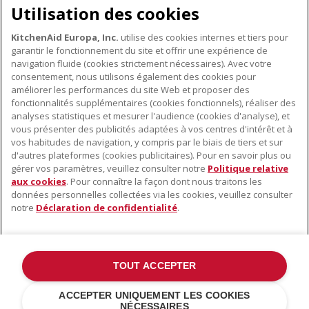
Utilisation des cookies
KitchenAid Europa, Inc.
utilise des cookies internes et tiers pour
garantir le fonctionnement du site et offrir une expérience de
navigation fluide (cookies strictement nécessaires). Avec votre
consentement, nous utilisons également des cookies pour
améliorer les performances du site Web et proposer des
fonctionnalités supplémentaires (cookies fonctionnels), réaliser des
À PROPOS DE KITCHENAID
analyses statistiques et mesurer l'audience (cookies d'analyse), et
vous présenter des publicités adaptées à vos centres d'intérêt et à
À propos de KitchenAid
vos habitudes de navigation, y compris par le biais de tiers et sur
NOS PRODUITS
Histoire de la marque
d'autres plateformes (cookies publicitaires). Pour en savoir plus ou
gérer vos paramètres, veuillez consulter notre
Politique relative
Petits électroménagers
Communiqués de presse
aux cookies
. Pour connaître la façon dont nous traitons les
SERVICE CLIENT
Matériel de cuisine
données personnelles collectées via les cookies, veuillez consulter
ODR
notre
Déclaration de confidentialité
.
Trouver un magasin
Accessoires
Garantie et documents
Service après-vente
TOUT ACCEPTER
©2022 Tous droits réservés. KitchenAid et la forme du robot pâtissier
ACCEPTER UNIQUEMENT LES COOKIES
multifonction sont des marques déposées aux États Unis et dans
NÉCESSAIRES