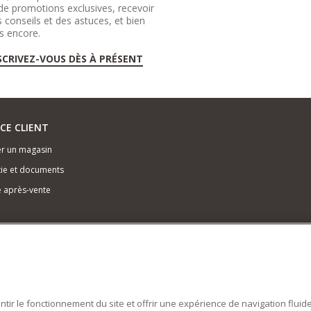
de promotions exclusives, recevoir
 conseils et des astuces, et bien
s encore.
SCRIVEZ-VOUS DÈS À PRÉSENT
ICE CLIENT
r un magasin
ie et documents
e après-vente
antir le fonctionnement du site et offrir une expérience de navigation fluid