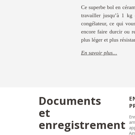
Ce superbe bol en cérami
travailler jusqu’à 1 kg
congélateur, ce qui vou
encore faire durcir ou r
plus léger et plus résist
En savoir plus...
Documents
E
P
et
Enr
enregistrement
amé
ap
Ain