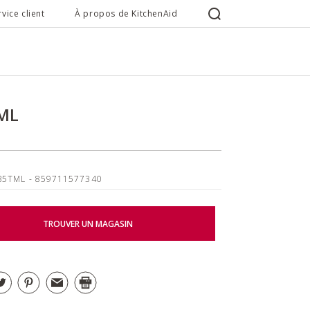
rvice client
À propos de KitchenAid
ML
B5TML
- 859711577340
TROUVER UN MAGASIN