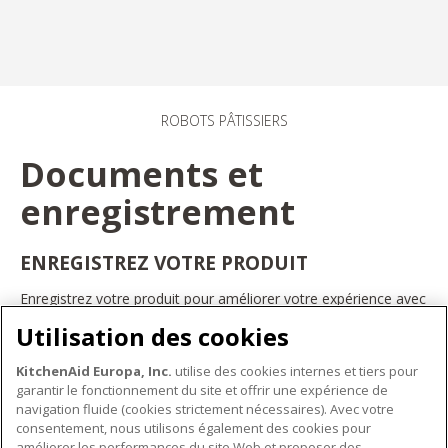
ROBOTS PÂTISSIERS
Documents et
enregistrement
ENREGISTREZ VOTRE PRODUIT
Enregistrez votre produit pour améliorer votre expérience avec
les appareils électroménagers KitchenAid. Ainsi, vous pourrez
Utilisation des cookies
bénéficier d'offres et de promotions exclusives, recevoir des
conseils et des astuces, et bien plus encore.
KitchenAid Europa, Inc.
utilise des cookies internes et tiers pour
INSCRIVEZ-VOUS DÈS À PRÉSENT
garantir le fonctionnement du site et offrir une expérience de
navigation fluide (cookies strictement nécessaires). Avec votre
consentement, nous utilisons également des cookies pour
améliorer les performances du site Web et proposer des