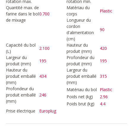
rotation max.
rotation min.
Quantité max. de
Matériau du
Plastic
farine dans le bol
0.700
corps
de mixage
Longueur du
cordon
90
d'alimentation
(cm)
Capacité du bol
Hauteur du
2.100
420
(L)
produit (mm)
Largeur du
Profondeur du
195
195
produit (mm)
produit (mm)
Hauteur du
Largeur du
produit emballé
434
produit emballé
315
(mm)
(mm)
Profondeur du
Matériau du bol
Plastic
produit emballé
246
Poids net (kg)
2.96
(mm)
Poids brut (kg)
4.4
Prise électrique
Europlug