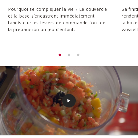
Pourquoi se compliquer la vie ? Le couvercle
Sa fini
et la base s’encastrent immédiatement
rendent
tandis que les leviers de commande font de
la base
la préparation un jeu d’enfant.
vaissell