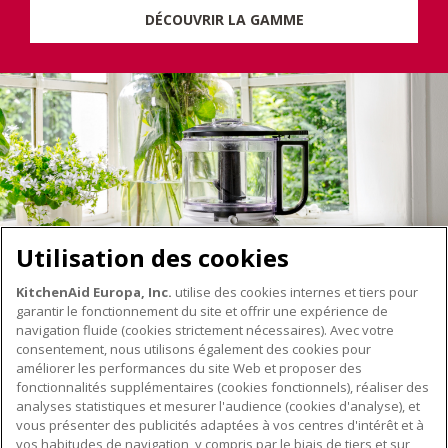
DÉCOUVRIR LA GAMME
Utilisation des cookies
KitchenAid Europa, Inc.
utilise des cookies internes et tiers pour
garantir le fonctionnement du site et offrir une expérience de
navigation fluide (cookies strictement nécessaires). Avec votre
consentement, nous utilisons également des cookies pour
améliorer les performances du site Web et proposer des
fonctionnalités supplémentaires (cookies fonctionnels), réaliser des
À PROPOS DE KITCHENAID
analyses statistiques et mesurer l'audience (cookies d'analyse), et
vous présenter des publicités adaptées à vos centres d'intérêt et à
À propos de KitchenAid
vos habitudes de navigation, y compris par le biais de tiers et sur