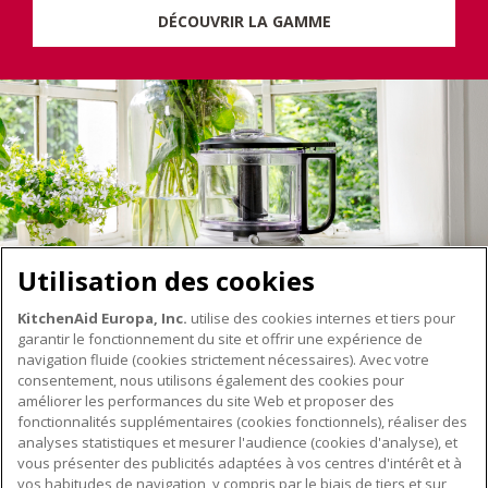
DÉCOUVRIR LA GAMME
Utilisation des cookies
KitchenAid Europa, Inc.
utilise des cookies internes et tiers pour
garantir le fonctionnement du site et offrir une expérience de
navigation fluide (cookies strictement nécessaires). Avec votre
consentement, nous utilisons également des cookies pour
améliorer les performances du site Web et proposer des
fonctionnalités supplémentaires (cookies fonctionnels), réaliser des
À PROPOS DE KITCHENAID
analyses statistiques et mesurer l'audience (cookies d'analyse), et
vous présenter des publicités adaptées à vos centres d'intérêt et à
À propos de KitchenAid
vos habitudes de navigation, y compris par le biais de tiers et sur