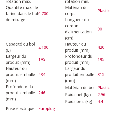
rotation max.
rotation min.
Quantité max. de
Matériau du
Plastic
farine dans le bol
0.700
corps
de mixage
Longueur du
cordon
90
d'alimentation
(cm)
Capacité du bol
Hauteur du
2.100
420
(L)
produit (mm)
Largeur du
Profondeur du
195
195
produit (mm)
produit (mm)
Hauteur du
Largeur du
produit emballé
434
produit emballé
315
(mm)
(mm)
Profondeur du
Matériau du bol
Plastic
produit emballé
246
Poids net (kg)
2.96
(mm)
Poids brut (kg)
4.4
Prise électrique
Europlug