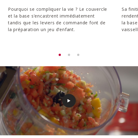
Pourquoi se compliquer la vie ? Le couvercle
Sa fini
et la base s’encastrent immédiatement
rendent
tandis que les leviers de commande font de
la base
la préparation un jeu d’enfant.
vaissell