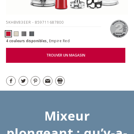
5KHBV83EER
- 859711687800
4 couleurs disponibles,
Empire Red
TROUVER UN MAGASIN
Mixeur
plongeant : qu’y-a-