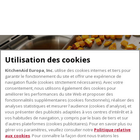
Utilisation des cookies
KitchenAid Europa, Inc.
utilise des cookies internes et tiers pour
garantir le fonctionnement du site et offrir une expérience de
navigation fluide (cookies strictement nécessaires). Avec votre
consentement, nous utilisons également des cookies pour
améliorer les performances du site Web et proposer des
fonctionnalités supplémentaires (cookies fonctionnels), réaliser des
À PROPOS DE KITCHENAID
analyses statistiques et mesurer l'audience (cookies d'analyse), et
vous présenter des publicités adaptées à vos centres d'intérêt et à
À propos de KitchenAid
vos habitudes de navigation, y compris par le biais de tiers et sur
NOS PRODUITS
Histoire de la marque
d'autres plateformes (cookies publicitaires). Pour en savoir plus ou
gérer vos paramètres, veuillez consulter notre
Politique relative
Petits électroménagers
Communiqués de presse
aux cookies
. Pour connaître la façon dont nous traitons les
SERVICE CLIENT