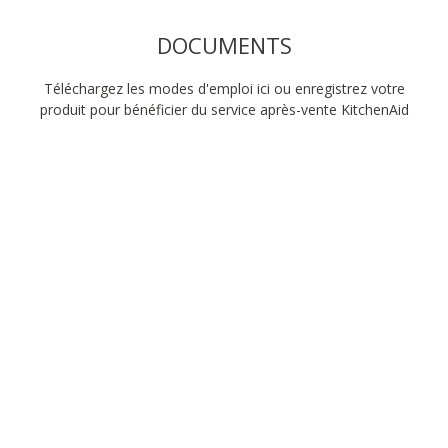
DOCUMENTS
Téléchargez les modes d'emploi ici ou enregistrez votre
produit pour bénéficier du service après-vente KitchenAid
Mixez tout au long
de la journée
Réveillez-vous avec des crêpes moelleuses, servez une
soupe épicée pour le déjeuner, puis détendez-vous avec
un muffin à la cannelle dans la soirée. Il y a toujours
quelque chose de nouveau à faire avec le mixeur
plongeant.