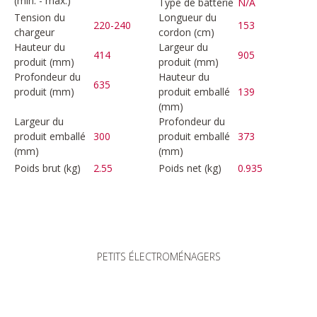
(min. - max.)
Type de batterie
N/A
Tension du
Longueur du
220-240
153
chargeur
cordon (cm)
Hauteur du
Largeur du
414
905
produit (mm)
produit (mm)
Profondeur du
Hauteur du
635
produit (mm)
produit emballé
139
(mm)
Largeur du
Profondeur du
produit emballé
300
produit emballé
373
(mm)
(mm)
Poids brut (kg)
2.55
Poids net (kg)
0.935
PETITS ÉLECTROMÉNAGERS