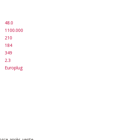
48.0
1100.000
210
184
349
2.3
Europlug
rvice après-vente