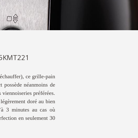
 5KMT221
chauffer), ce grille-pain
act possède néanmoins de
 viennoiseries préférées.
 légèrement doré au bien
u’à 3 minutes au cas où
erfection en seulement 30