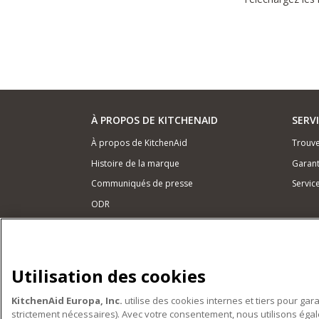
À PROPOS DE KITCHENAID
SERV
À propos de KitchenAid
Trouve
Histoire de la marque
Garant
Communiqués de presse
Servic
ODR
NOS PRODUITS
Petits électroménagers
Utilisation des cookies
Matériel de cuisine
KitchenAid Europa, Inc.
utilise des cookies internes et tiers pour gar
Accessoires
strictement nécessaires). Avec votre consentement, nous utilisons ég