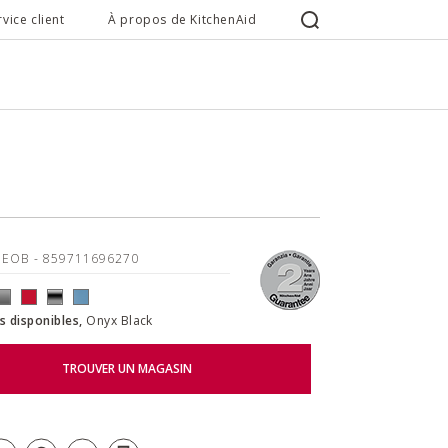
rvice client
À propos de KitchenAid
1EOB
- 859711696270
s disponibles,
Onyx Black
TROUVER UN MAGASIN