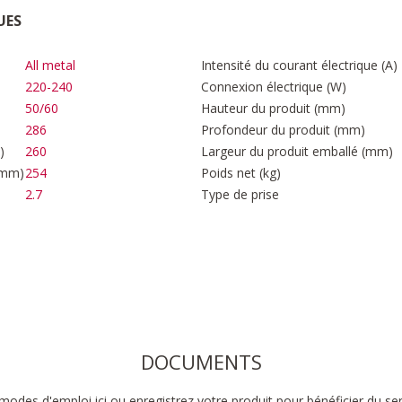
UES
All metal
Intensité du courant électrique (A)
220-240
Connexion électrique (W)
50/60
Hauteur du produit (mm)
286
Profondeur du produit (mm)
)
260
Largeur du produit emballé (mm)
(mm)
254
Poids net (kg)
2.7
Type de prise
DOCUMENTS
modes d'emploi ici ou enregistrez votre produit pour bénéficier du se