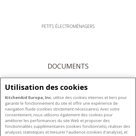
PETITS ÉLECTROMÉNAGERS
DOCUMENTS
Téléchargez les modes d'emploi ici ou enregistrez votre
Utilisation des cookies
produit pour bénéficier du service après-vente KitchenAid
KitchenAid Europa, Inc.
utilise des cookies internes et tiers pour
garantir le fonctionnement du site et offrir une expérience de
navigation fluide (cookies strictement nécessaires). Avec votre
consentement, nous utilisons également des cookies pour
améliorer les performances du site Web et proposer des
fonctionnalités supplémentaires (cookies fonctionnels), réaliser des
À PROPOS DE KITCHENAID
analyses statistiques et mesurer l'audience (cookies d'analyse), et