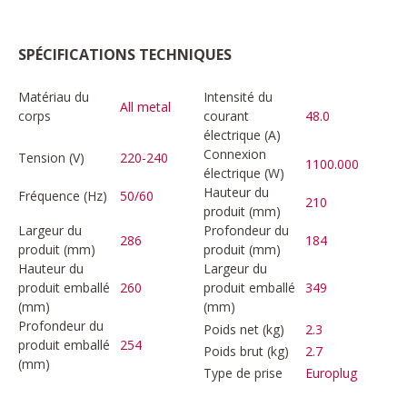
SPÉCIFICATIONS TECHNIQUES
Matériau du
Intensité du
All metal
corps
courant
48.0
électrique (A)
Connexion
Tension (V)
220-240
1100.000
électrique (W)
Hauteur du
Fréquence (Hz)
50/60
210
produit (mm)
Largeur du
Profondeur du
286
184
produit (mm)
produit (mm)
Hauteur du
Largeur du
produit emballé
260
produit emballé
349
(mm)
(mm)
Profondeur du
Poids net (kg)
2.3
produit emballé
254
Poids brut (kg)
2.7
(mm)
Type de prise
Europlug