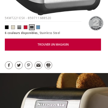
5KMT221ESX
- 859711688520
6 couleurs disponibles,
Stainless Steel
TROUVER UN MAGASIN