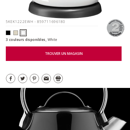
5KEK1222EWH
- 859711696180
3 couleurs disponibles,
White
TROUVER UN MAGASIN