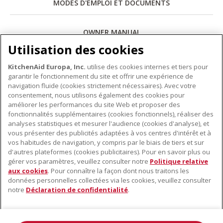
MODES D'EMPLOI ET DOCUMENTS
OWNER MANUAL
Utilisation des cookies
Télécharger
KitchenAid Europa, Inc.
utilise des cookies internes et tiers pour
garantir le fonctionnement du site et offrir une expérience de
navigation fluide (cookies strictement nécessaires). Avec votre
consentement, nous utilisons également des cookies pour
améliorer les performances du site Web et proposer des
fonctionnalités supplémentaires (cookies fonctionnels), réaliser des
À PROPOS DE KITCHENAID
analyses statistiques et mesurer l'audience (cookies d'analyse), et
vous présenter des publicités adaptées à vos centres d'intérêt et à
À propos de KitchenAid
vos habitudes de navigation, y compris par le biais de tiers et sur
NOS PRODUITS
Histoire de la marque
d'autres plateformes (cookies publicitaires). Pour en savoir plus ou
gérer vos paramètres, veuillez consulter notre
Politique relative
Petits électroménagers
Communiqués de presse
aux cookies
. Pour connaître la façon dont nous traitons les
SERVICE CLIENT
Matériel de cuisine
ODR
données personnelles collectées via les cookies, veuillez consulter
notre
Déclaration de confidentialité
.
Trouver un magasin
Accessoires
Garantie et documents
Service après-vente