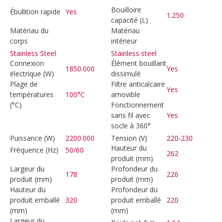
Bouilloire
Ébullition rapide
Yes
1.250
capacité (L)
Matériau du
Matériau
corps
intérieur
Stainless Steel
Stainless steel
Connexion
Élément bouillant
1850.000
Yes
électrique (W)
dissimulé
Plage de
Filtre anticalcaire
Yes
températures
100°C
amovible
(°C)
Fonctionnement
sans fil avec
Yes
socle à 360°
Puissance (W)
2200.000
Tension (V)
220-230
Hauteur du
Fréquence (Hz)
50/60
262
produit (mm)
Largeur du
Profondeur du
178
226
produit (mm)
produit (mm)
Hauteur du
Profondeur du
produit emballé
320
produit emballé
220
(mm)
(mm)
Largeur du