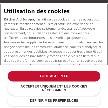
Utilisation des cookies
©2022 Tous droits réservés. KitchenAid et la forme du robot pâtissier
multifonction sont des marques déposées aux États Unis et dans
KitchenAid Europa, Inc.
utilise des cookies internes et tiers pour
d'autres pays .
Déclaration de confidentialité
.
Cookies
.
Autres pays
garantir le fonctionnement du site et offrir une expérience de
navigation fluide (cookies strictement nécessaires). Avec votre
consentement, nous utilisons également des cookies pour
améliorer les performances du site Web et proposer des
fonctionnalités supplémentaires (cookies fonctionnels), réaliser des
analyses statistiques et mesurer l'audience (cookies d'analyse), et
vous présenter des publicités adaptées à vos centres d'intérêt et à
vos habitudes de navigation, y compris par le biais de tiers et sur
d'autres plateformes (cookies publicitaires). Pour en savoir plus ou
gérer vos paramètres, veuillez consulter notre
Politique relative
aux cookies
. Pour connaître la façon dont nous traitons les
données personnelles collectées via les cookies, veuillez consulter
TOUT ACCEPTER
notre
Déclaration de confidentialité
.
ACCEPTER UNIQUEMENT LES COOKIES
NÉCESSAIRES
Nous utilisons des cookies afin d'améliorer votre expérience
de navigation ainsi que le fonctionnement de notre site.
DÉFINIR MES PRÉFÉRENCES
En savoir plus