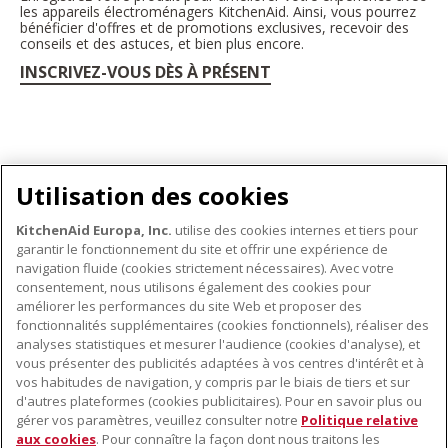
les appareils électroménagers KitchenAid. Ainsi, vous pourrez
bénéficier d'offres et de promotions exclusives, recevoir des
conseils et des astuces, et bien plus encore.
INSCRIVEZ-VOUS DÈS À PRÉSENT
Utilisation des cookies
(1) Based on 473 ml of heavy cream (36% fat content)
KitchenAid Europa, Inc.
utilise des cookies internes et tiers pour
garantir le fonctionnement du site et offrir une expérience de
navigation fluide (cookies strictement nécessaires). Avec votre
consentement, nous utilisons également des cookies pour
améliorer les performances du site Web et proposer des
fonctionnalités supplémentaires (cookies fonctionnels), réaliser des
À PROPOS DE KITCHENAID
analyses statistiques et mesurer l'audience (cookies d'analyse), et
vous présenter des publicités adaptées à vos centres d'intérêt et à
À propos de KitchenAid
vos habitudes de navigation, y compris par le biais de tiers et sur
NOS PRODUITS
Histoire de la marque
d'autres plateformes (cookies publicitaires). Pour en savoir plus ou
gérer vos paramètres, veuillez consulter notre
Politique relative
Petits électroménagers
Communiqués de presse
aux cookies
. Pour connaître la façon dont nous traitons les
SERVICE CLIENT