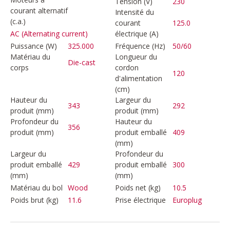
Tension (V)
230
courant alternatif
Intensité du
(c.a.)
courant
125.0
électrique (A)
AC (Alternating current)
Puissance (W)
325.000
Fréquence (Hz)
50/60
Matériau du
Longueur du
Die-cast
corps
cordon
120
d'alimentation
(cm)
Hauteur du
Largeur du
343
292
produit (mm)
produit (mm)
Profondeur du
Hauteur du
356
produit (mm)
produit emballé
409
(mm)
Largeur du
Profondeur du
produit emballé
429
produit emballé
300
(mm)
(mm)
Matériau du bol
Wood
Poids net (kg)
10.5
Poids brut (kg)
11.6
Prise électrique
Europlug