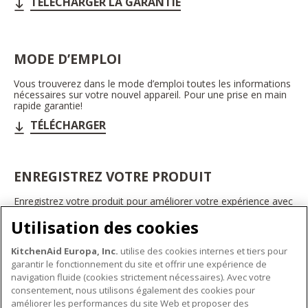
TÉLÉCHARGER LA GARANTIE
MODE D’EMPLOI
Vous trouverez dans le mode d’emploi toutes les informations
nécessaires sur votre nouvel appareil. Pour une prise en main
rapide garantie!
TÉLÉCHARGER
ENREGISTREZ VOTRE PRODUIT
Enregistrez votre produit pour améliorer votre expérience avec
les appareils électroménagers KitchenAid. Ainsi, vous pourrez
Utilisation des cookies
bénéficier d'offres et de promotions exclusives, recevoir des
conseils et des astuces, et bien plus encore.
KitchenAid Europa, Inc.
utilise des cookies internes et tiers pour
INSCRIVEZ-VOUS DÈS À PRÉSENT
garantir le fonctionnement du site et offrir une expérience de
navigation fluide (cookies strictement nécessaires). Avec votre
consentement, nous utilisons également des cookies pour
améliorer les performances du site Web et proposer des