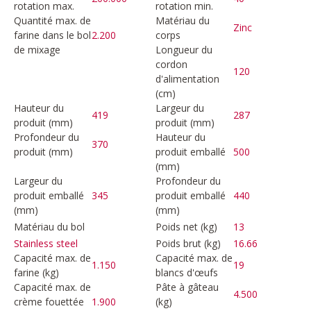
rotation max.
rotation min.
Quantité max. de
Matériau du
Zinc
farine dans le bol
2.200
corps
de mixage
Longueur du
cordon
120
d'alimentation
(cm)
Hauteur du
Largeur du
419
287
produit (mm)
produit (mm)
Profondeur du
Hauteur du
370
produit (mm)
produit emballé
500
(mm)
Largeur du
Profondeur du
produit emballé
345
produit emballé
440
(mm)
(mm)
Matériau du bol
Poids net (kg)
13
Poids brut (kg)
16.66
Stainless steel
Capacité max. de
Capacité max. de
1.150
19
farine (kg)
blancs d'œufs
Capacité max. de
Pâte à gâteau
4.500
crème fouettée
1.900
(kg)