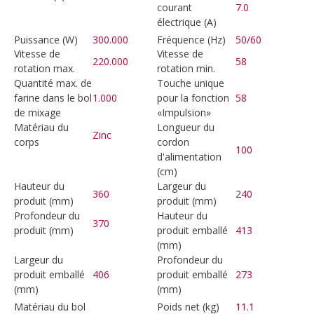
courant
7.0
électrique (A)
Puissance (W)
300.000
Fréquence (Hz)
50/60
Vitesse de
Vitesse de
220.000
58
rotation max.
rotation min.
Quantité max. de
Touche unique
farine dans le bol
1.000
pour la fonction
58
de mixage
«Impulsion»
Matériau du
Longueur du
Zinc
corps
cordon
100
d'alimentation
(cm)
Hauteur du
Largeur du
360
240
produit (mm)
produit (mm)
Profondeur du
Hauteur du
370
produit (mm)
produit emballé
413
(mm)
Largeur du
Profondeur du
produit emballé
406
produit emballé
273
(mm)
(mm)
Matériau du bol
Poids net (kg)
11.1