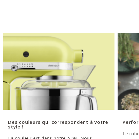
Des couleurs qui correspondent à votre
Perfor
style !
Le robo
La couleur est dans notre ADN. Nous