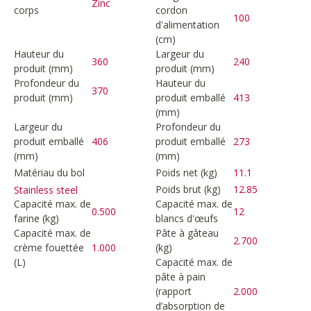
Zinc
corps
cordon
100
d'alimentation
(cm)
Hauteur du
Largeur du
360
240
produit (mm)
produit (mm)
Profondeur du
Hauteur du
370
produit (mm)
produit emballé
413
(mm)
Largeur du
Profondeur du
produit emballé
406
produit emballé
273
(mm)
(mm)
Matériau du bol
Poids net (kg)
11.1
Poids brut (kg)
12.85
Stainless steel
Capacité max. de
Capacité max. de
0.500
12
farine (kg)
blancs d'œufs
Capacité max. de
Pâte à gâteau
2.700
crème fouettée
1.000
(kg)
(L)
Capacité max. de
pâte à pain
(rapport
2.000
d’absorption de