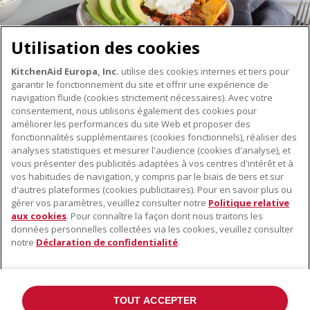
Utilisation des cookies
KitchenAid Europa, Inc.
utilise des cookies internes et tiers pour
garantir le fonctionnement du site et offrir une expérience de
navigation fluide (cookies strictement nécessaires). Avec votre
consentement, nous utilisons également des cookies pour
améliorer les performances du site Web et proposer des
fonctionnalités supplémentaires (cookies fonctionnels), réaliser des
À PROPOS DE KITCHENAID
analyses statistiques et mesurer l'audience (cookies d'analyse), et
vous présenter des publicités adaptées à vos centres d'intérêt et à
À propos de KitchenAid
vos habitudes de navigation, y compris par le biais de tiers et sur
NOS PRODUITS
Histoire de la marque
d'autres plateformes (cookies publicitaires). Pour en savoir plus ou
gérer vos paramètres, veuillez consulter notre
Politique relative
Petits électroménagers
Communiqués de presse
aux cookies
. Pour connaître la façon dont nous traitons les
SERVICE CLIENT
Matériel de cuisine
données personnelles collectées via les cookies, veuillez consulter
ODR
notre
Déclaration de confidentialité
.
Trouver un magasin
Accessoires
Garantie et documents
Service après-vente
TOUT ACCEPTER