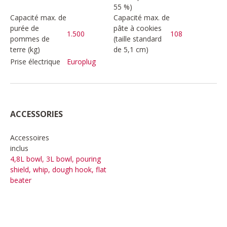
55 %)
Capacité max. de
Capacité max. de
purée de
pâte à cookies
1.500
108
pommes de
(taille standard
terre (kg)
de 5,1 cm)
Prise électrique
Europlug
ACCESSORIES
Accessoires
inclus
4,8L bowl, 3L bowl, pouring
shield, whip, dough hook, flat
beater