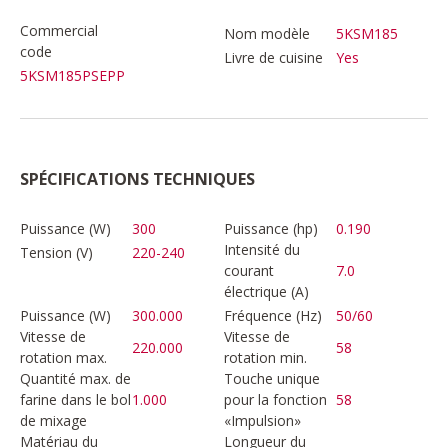
Commercial
Nom modèle
5KSM185
code
Livre de cuisine
Yes
5KSM185PSEPP
SPÉCIFICATIONS TECHNIQUES
Puissance (W)
300
Puissance (hp)
0.190
Intensité du
Tension (V)
220-240
courant
7.0
électrique (A)
Puissance (W)
300.000
Fréquence (Hz)
50/60
Vitesse de
Vitesse de
220.000
58
rotation max.
rotation min.
Quantité max. de
Touche unique
farine dans le bol
1.000
pour la fonction
58
de mixage
«Impulsion»
Matériau du
Longueur du