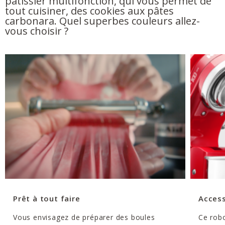
pâtissier multifonction, qui vous permet de
tout cuisiner, des cookies aux pâtes
carbonara. Quel superbes couleurs allez-
vous choisir ?
Prêt à tout faire
Access
Vous envisagez de préparer des boules
Ce robo