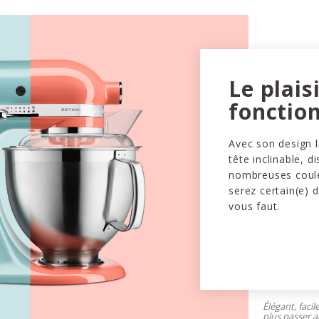
Le plais
fonction
Avec son design l
tête inclinable, d
nombreuses coule
serez certain(e) d
vous faut.
Élégant, facil
plus passer a