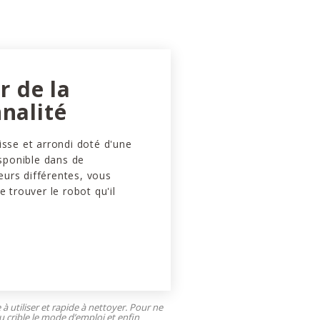
ir de la
nalité
isse et arrondi doté d'une
isponible dans de
urs différentes, vous
e trouver le robot qu'il
e à utiliser et rapide à nettoyer. Pour ne
u crible le mode d’emploi et enfin