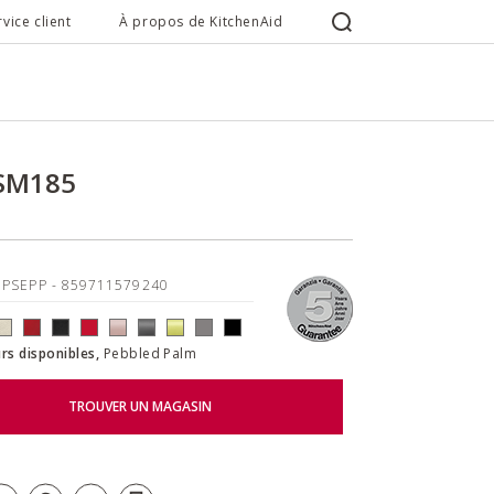
rvice client
À propos de KitchenAid
KSM185
5PSEPP
- 859711579240
rs disponibles,
Pebbled Palm
TROUVER UN MAGASIN