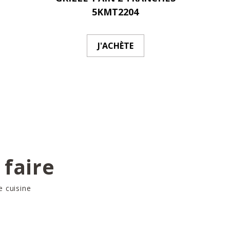
5KMT2204
J'ACHÈTE
 faire
e cuisine