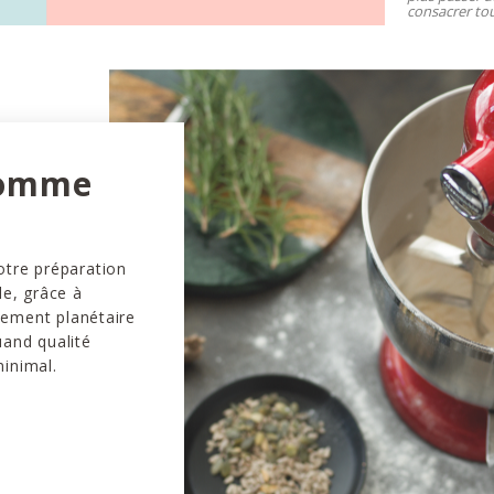
consacrer tou
comme
otre préparation
le, grâce à
vement planétaire
uand qualité
minimal.