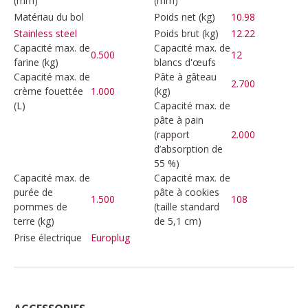
(mm)
(mm)
Matériau du bol
Poids net (kg)
10.98
Poids brut (kg)
12.22
Stainless steel
Capacité max. de
Capacité max. de
0.500
12
farine (kg)
blancs d'œufs
Capacité max. de
Pâte à gâteau
2.700
crème fouettée
1.000
(kg)
(L)
Capacité max. de
pâte à pain
(rapport
2.000
d’absorption de
55 %)
Capacité max. de
Capacité max. de
purée de
pâte à cookies
1.500
108
pommes de
(taille standard
terre (kg)
de 5,1 cm)
Prise électrique
Europlug