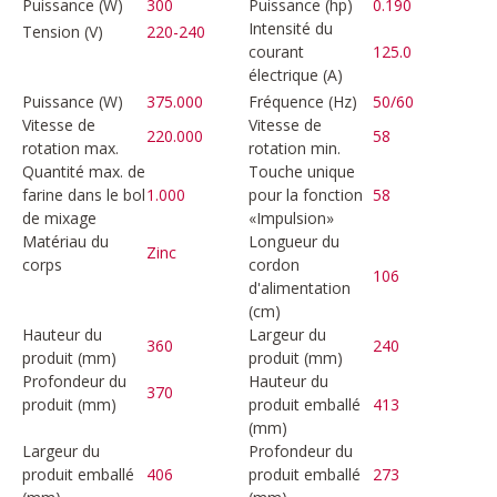
Puissance (W)
300
Puissance (hp)
0.190
Intensité du
Tension (V)
220-240
courant
125.0
électrique (A)
Puissance (W)
375.000
Fréquence (Hz)
50/60
Vitesse de
Vitesse de
220.000
58
rotation max.
rotation min.
Quantité max. de
Touche unique
farine dans le bol
1.000
pour la fonction
58
de mixage
«Impulsion»
Matériau du
Longueur du
Zinc
corps
cordon
106
d'alimentation
(cm)
Hauteur du
Largeur du
360
240
produit (mm)
produit (mm)
Profondeur du
Hauteur du
370
produit (mm)
produit emballé
413
(mm)
Largeur du
Profondeur du
produit emballé
406
produit emballé
273