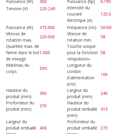
Puissance (W)
300
Puissance (hp)
0.190
Intensité du
Tension (V)
220-240
courant
125.0
électrique (A)
Puissance (W)
375.000
Fréquence (Hz)
50/60
Vitesse de
Vitesse de
220.000
58
rotation max.
rotation min.
Quantité max. de
Touche unique
farine dans le bol
1.000
pour la fonction
58
de mixage
«Impulsion»
Matériau du
Longueur du
Zinc
corps
cordon
106
d'alimentation
(cm)
Hauteur du
Largeur du
360
240
produit (mm)
produit (mm)
Profondeur du
Hauteur du
370
produit (mm)
produit emballé
413
(mm)
Largeur du
Profondeur du
produit emballé
406
produit emballé
273