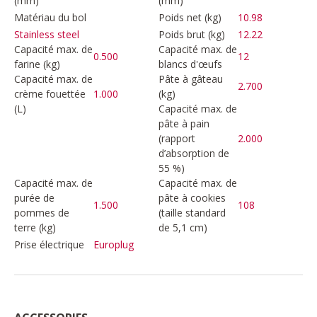
(mm)
(mm)
Matériau du bol
Poids net (kg)
10.98
Poids brut (kg)
12.22
Stainless steel
Capacité max. de
Capacité max. de
0.500
12
farine (kg)
blancs d'œufs
Capacité max. de
Pâte à gâteau
2.700
crème fouettée
1.000
(kg)
(L)
Capacité max. de
pâte à pain
(rapport
2.000
d’absorption de
55 %)
Capacité max. de
Capacité max. de
purée de
pâte à cookies
1.500
108
pommes de
(taille standard
terre (kg)
de 5,1 cm)
Prise électrique
Europlug