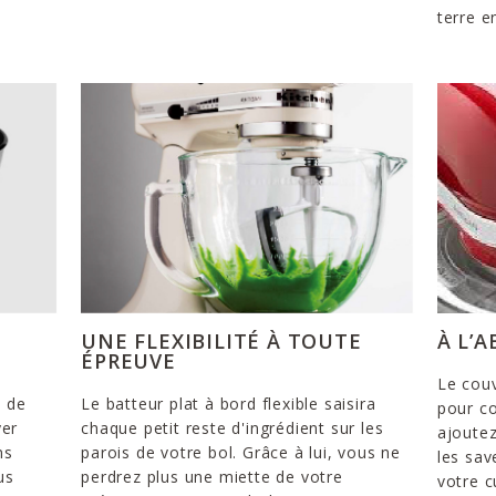
terre e
UNE FLEXIBILITÉ À TOUTE
À L’
ÉPREUVE
Le couv
e de
Le batteur plat à bord flexible saisira
pour co
yer
chaque petit reste d'ingrédient sur les
ajoutez
ns
parois de votre bol. Grâce à lui, vous ne
les sav
us
perdrez plus une miette de votre
votre c