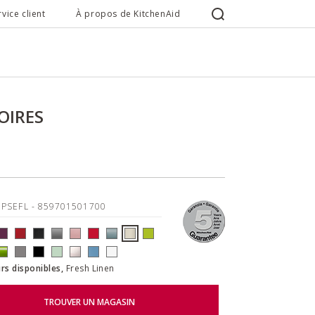
rvice client
À propos de KitchenAid
OIRES
5PSEFL
- 859701501700
rs disponibles,
Fresh Linen
TROUVER UN MAGASIN