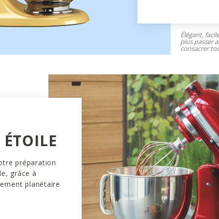
Élégant, facil
plus passer a
consacrer tou
ÉTOILE
otre préparation
le, grâce à
vement planétaire