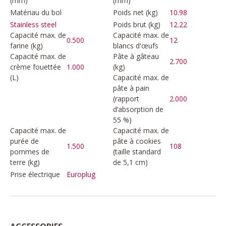
(mm)
(mm)
Matériau du bol
Poids net (kg)
10.98
Poids brut (kg)
12.22
Stainless steel
Capacité max. de
Capacité max. de
0.500
12
farine (kg)
blancs d'œufs
Capacité max. de
Pâte à gâteau
2.700
crème fouettée
1.000
(kg)
(L)
Capacité max. de
pâte à pain
(rapport
2.000
d’absorption de
55 %)
Capacité max. de
Capacité max. de
purée de
pâte à cookies
1.500
108
pommes de
(taille standard
terre (kg)
de 5,1 cm)
Prise électrique
Europlug