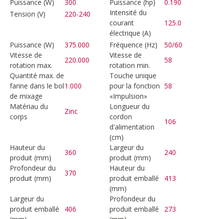
Puissance (W)
300
Puissance (hp)
0.190
Intensité du
Tension (V)
220-240
courant
125.0
électrique (A)
Puissance (W)
375.000
Fréquence (Hz)
50/60
Vitesse de
Vitesse de
220.000
58
rotation max.
rotation min.
Quantité max. de
Touche unique
farine dans le bol
1.000
pour la fonction
58
de mixage
«Impulsion»
Matériau du
Longueur du
Zinc
corps
cordon
106
d'alimentation
(cm)
Hauteur du
Largeur du
360
240
produit (mm)
produit (mm)
Profondeur du
Hauteur du
370
produit (mm)
produit emballé
413
(mm)
Largeur du
Profondeur du
produit emballé
406
produit emballé
273