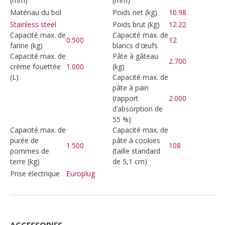
(mm)
(mm)
Matériau du bol
Poids net (kg)
10.98
Poids brut (kg)
12.22
Stainless steel
Capacité max. de
Capacité max. de
0.500
12
farine (kg)
blancs d'œufs
Capacité max. de
Pâte à gâteau
2.700
crème fouettée
1.000
(kg)
(L)
Capacité max. de
pâte à pain
(rapport
2.000
d’absorption de
55 %)
Capacité max. de
Capacité max. de
purée de
pâte à cookies
1.500
108
pommes de
(taille standard
terre (kg)
de 5,1 cm)
Prise électrique
Europlug