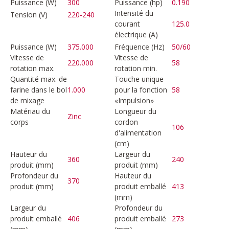
Puissance (W)
300
Puissance (hp)
0.190
Intensité du
Tension (V)
220-240
courant
125.0
électrique (A)
Puissance (W)
375.000
Fréquence (Hz)
50/60
Vitesse de
Vitesse de
220.000
58
rotation max.
rotation min.
Quantité max. de
Touche unique
farine dans le bol
1.000
pour la fonction
58
de mixage
«Impulsion»
Matériau du
Longueur du
Zinc
corps
cordon
106
d'alimentation
(cm)
Hauteur du
Largeur du
360
240
produit (mm)
produit (mm)
Profondeur du
Hauteur du
370
produit (mm)
produit emballé
413
(mm)
Largeur du
Profondeur du
produit emballé
406
produit emballé
273