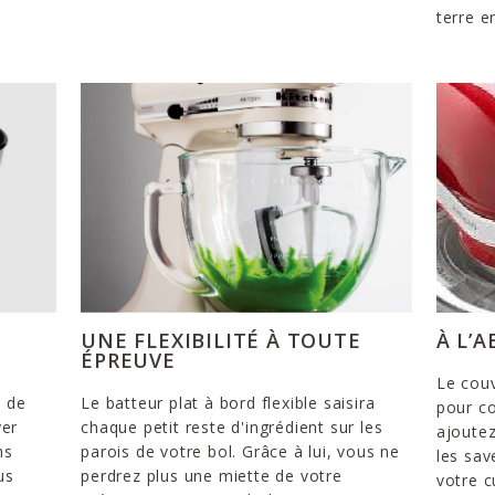
terre e
UNE FLEXIBILITÉ À TOUTE
À L’
ÉPREUVE
Le couv
e de
Le batteur plat à bord flexible saisira
pour co
yer
chaque petit reste d'ingrédient sur les
ajoutez
ns
parois de votre bol. Grâce à lui, vous ne
les sav
us
perdrez plus une miette de votre
votre c