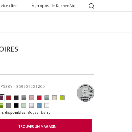
rvice client
À propos de KitchenAid
OIRES
5PSEBY
- 859701501200
rs disponibles,
Boysenberry
TROUVER UN MAGASIN