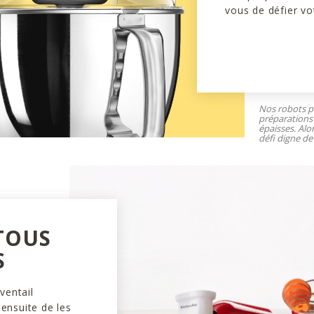
vous de défier vo
Nos robots pâ
préparations 
épaisses. Alo
défi digne de 
 TOUS
S
ventail
 ensuite de les