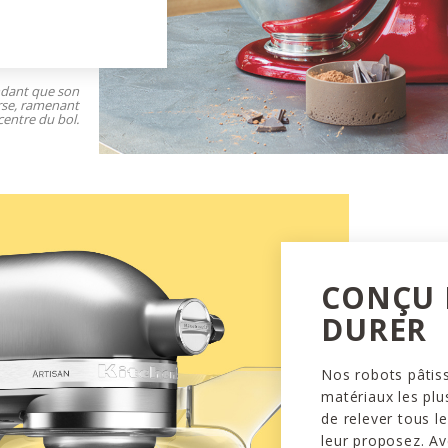
ndant que son
rse, ramenant
centre du bol.
CONÇU
DURER
Nos robots pâtiss
matériaux les plu
de relever tous l
leur proposez. Av