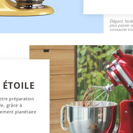
Élégant, facil
plus passer a
consacrer tou
ÉTOILE
otre préparation
le, grâce à
vement planétaire