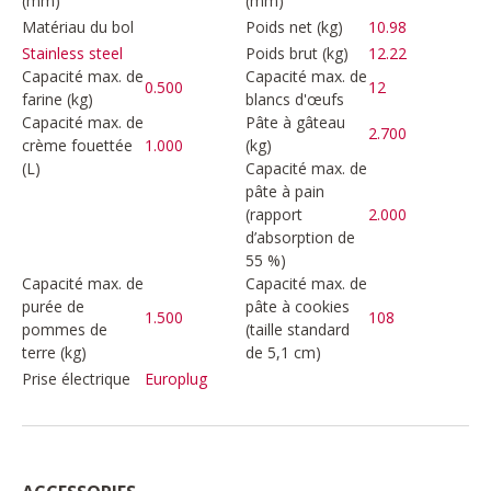
(mm)
(mm)
Matériau du bol
Poids net (kg)
10.98
Poids brut (kg)
12.22
Stainless steel
Capacité max. de
Capacité max. de
0.500
12
farine (kg)
blancs d'œufs
Capacité max. de
Pâte à gâteau
2.700
crème fouettée
1.000
(kg)
(L)
Capacité max. de
pâte à pain
(rapport
2.000
d’absorption de
55 %)
Capacité max. de
Capacité max. de
purée de
pâte à cookies
1.500
108
pommes de
(taille standard
terre (kg)
de 5,1 cm)
Prise électrique
Europlug