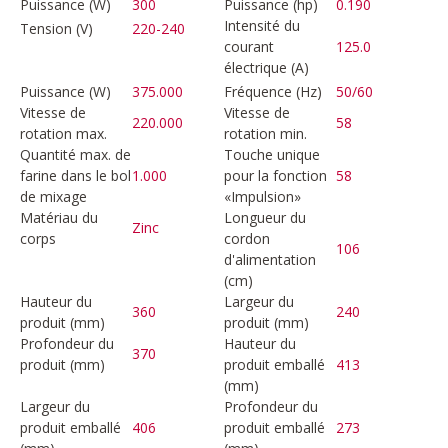
Puissance (W)
300
Puissance (hp)
0.190
Intensité du
Tension (V)
220-240
courant
125.0
électrique (A)
Puissance (W)
375.000
Fréquence (Hz)
50/60
Vitesse de
Vitesse de
220.000
58
rotation max.
rotation min.
Quantité max. de
Touche unique
farine dans le bol
1.000
pour la fonction
58
de mixage
«Impulsion»
Matériau du
Longueur du
Zinc
corps
cordon
106
d'alimentation
(cm)
Hauteur du
Largeur du
360
240
produit (mm)
produit (mm)
Profondeur du
Hauteur du
370
produit (mm)
produit emballé
413
(mm)
Largeur du
Profondeur du
produit emballé
406
produit emballé
273