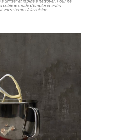
e à utiliser et rapide à nettoyer. Pour ne
u crible le mode d’emploi et enfin
t votre temps à la cuisine.