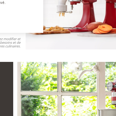
vé.
ez modifier et
 besoins et de
es culinaires.