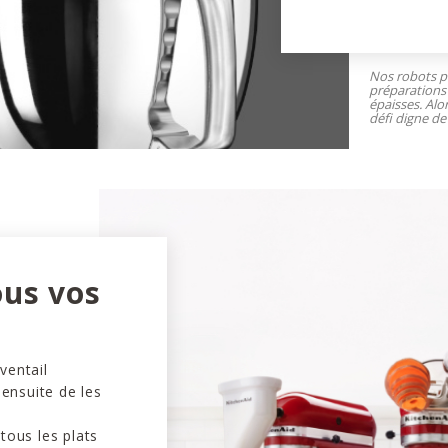
Nos robots pâ
préparations 
épaisses. Alo
défi digne de 
ous vos
ventail
 ensuite de les
tous les plats