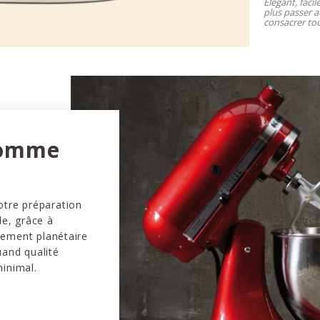
Élégant, facil
plus passer a
consacrer tou
comme
otre préparation
le, grâce à
vement planétaire
uand qualité
minimal.