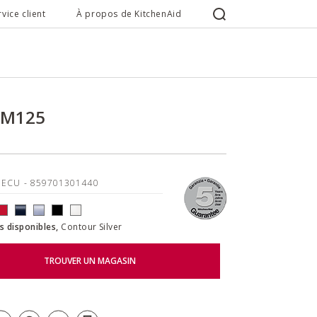
rvice client
À propos de KitchenAid
SM125
5ECU
- 859701301440
s disponibles,
Contour Silver
TROUVER UN MAGASIN