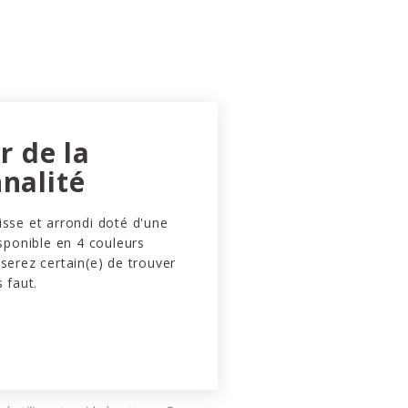
ir de la
nalité
isse et arrondi doté d'une
isponible en 4 couleurs
 serez certain(e) de trouver
s faut.