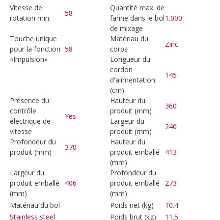
Vitesse de
Quantité max. de
58
rotation min.
farine dans le bol
1.000
de mixage
Touche unique
Matériau du
Zinc
pour la fonction
58
corps
«Impulsion»
Longueur du
cordon
145
d'alimentation
(cm)
Présence du
Hauteur du
360
contrôle
produit (mm)
Yes
électrique de
Largeur du
240
vitesse
produit (mm)
Profondeur du
Hauteur du
370
produit (mm)
produit emballé
413
(mm)
Largeur du
Profondeur du
produit emballé
406
produit emballé
273
(mm)
(mm)
Matériau du bol
Poids net (kg)
10.4
Poids brut (kg)
11.5
Stainless steel