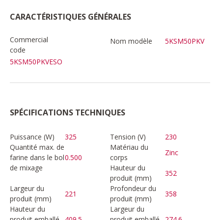
CARACTÉRISTIQUES GÉNÉRALES
Commercial
Nom modèle
5KSM50PKV
code
5KSM50PKVESO
SPÉCIFICATIONS TECHNIQUES
Puissance (W)
325
Tension (V)
230
Quantité max. de
Matériau du
Zinc
farine dans le bol
0.500
corps
de mixage
Hauteur du
352
produit (mm)
Largeur du
Profondeur du
221
358
produit (mm)
produit (mm)
Hauteur du
Largeur du
produit emballé
409.5
produit emballé
274.6