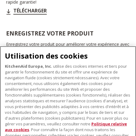
rapide garantie!
TÉLÉCHARGER
ENREGISTREZ VOTRE PRODUIT
Enregistrez votre produit pour améliorer votre expérience avec
les appareils électroménagers KitchenAid. Ainsi, vous pourrez
Utilisation des cookies
bénéficier d'offres et de promotions exclusives, recevoir des
conseils et des astuces, et bien plus encore.
KitchenAid Europa, Inc.
utilise des cookies internes et tiers pour
INSCRIVEZ-VOUS DÈS À PRÉSENT
garantir le fonctionnement du site et offrir une expérience de
navigation fluide (cookies strictement nécessaires). Avec votre
consentement, nous utilisons également des cookies pour
améliorer les performances du site Web et proposer des
fonctionnalités supplémentaires (cookies fonctionnels), réaliser des
À PROPOS DE KITCHENAID
analyses statistiques et mesurer l'audience (cookies d'analyse), et
vous présenter des publicités adaptées à vos centres d'intérêt et à
À propos de KitchenAid
vos habitudes de navigation, y compris par le biais de tiers et sur
NOS PRODUITS
Histoire de la marque
d'autres plateformes (cookies publicitaires). Pour en savoir plus ou
gérer vos paramètres, veuillez consulter notre
Politique relative
Petits électroménagers
Communiqués de presse
aux cookies
. Pour connaître la façon dont nous traitons les
SERVICE CLIENT
Matériel de cuisine
ODR
données personnelles collectées via les cookies, veuillez consulter