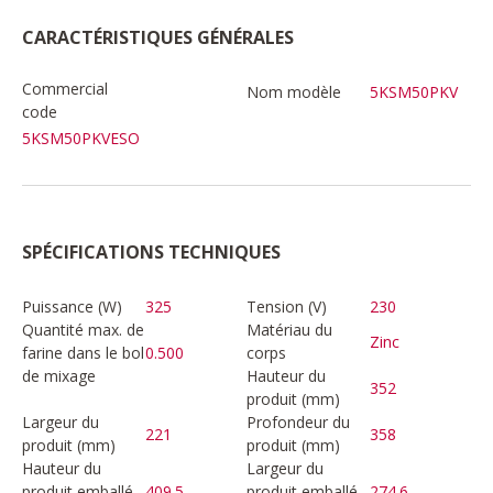
CARACTÉRISTIQUES GÉNÉRALES
Commercial
Nom modèle
5KSM50PKV
code
5KSM50PKVESO
SPÉCIFICATIONS TECHNIQUES
Puissance (W)
325
Tension (V)
230
Quantité max. de
Matériau du
Zinc
farine dans le bol
0.500
corps
de mixage
Hauteur du
352
produit (mm)
Largeur du
Profondeur du
221
358
produit (mm)
produit (mm)
Hauteur du
Largeur du
produit emballé
409.5
produit emballé
274.6