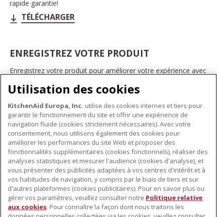
rapide garantie!
TÉLÉCHARGER
ENREGISTREZ VOTRE PRODUIT
Enregistrez votre produit pour améliorer votre expérience avec
les appareils électroménagers KitchenAid. Ainsi, vous pourrez
Utilisation des cookies
bénéficier d'offres et de promotions exclusives, recevoir des
conseils et des astuces, et bien plus encore.
KitchenAid Europa, Inc.
utilise des cookies internes et tiers pour
INSCRIVEZ-VOUS DÈS À PRÉSENT
garantir le fonctionnement du site et offrir une expérience de
navigation fluide (cookies strictement nécessaires). Avec votre
consentement, nous utilisons également des cookies pour
améliorer les performances du site Web et proposer des
fonctionnalités supplémentaires (cookies fonctionnels), réaliser des
À PROPOS DE KITCHENAID
analyses statistiques et mesurer l'audience (cookies d'analyse), et
vous présenter des publicités adaptées à vos centres d'intérêt et à
À propos de KitchenAid
vos habitudes de navigation, y compris par le biais de tiers et sur
NOS PRODUITS
Histoire de la marque
d'autres plateformes (cookies publicitaires). Pour en savoir plus ou
gérer vos paramètres, veuillez consulter notre
Politique relative
Petits électroménagers
Communiqués de presse
aux cookies
. Pour connaître la façon dont nous traitons les
SERVICE CLIENT
Matériel de cuisine
ODR
données personnelles collectées via les cookies, veuillez consulter