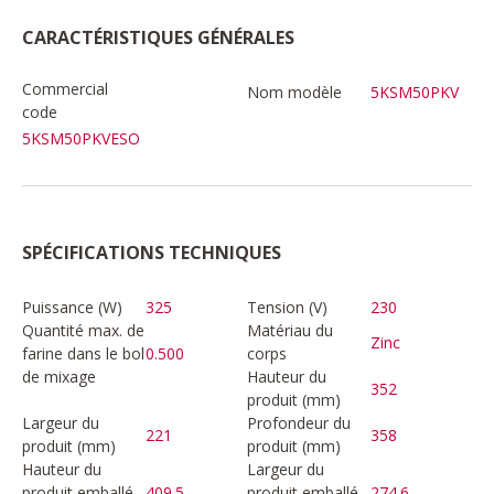
CARACTÉRISTIQUES GÉNÉRALES
Commercial
Nom modèle
5KSM50PKV
code
5KSM50PKVESO
SPÉCIFICATIONS TECHNIQUES
Puissance (W)
325
Tension (V)
230
Quantité max. de
Matériau du
Zinc
farine dans le bol
0.500
corps
de mixage
Hauteur du
352
produit (mm)
Largeur du
Profondeur du
221
358
produit (mm)
produit (mm)
Hauteur du
Largeur du
produit emballé
409.5
produit emballé
274.6