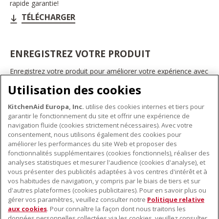
rapide garantie!
TÉLÉCHARGER
ENREGISTREZ VOTRE PRODUIT
Enregistrez votre produit pour améliorer votre expérience avec
les appareils électroménagers KitchenAid. Ainsi, vous pourrez
Utilisation des cookies
bénéficier d'offres et de promotions exclusives, recevoir des
conseils et des astuces, et bien plus encore.
KitchenAid Europa, Inc.
utilise des cookies internes et tiers pour
INSCRIVEZ-VOUS DÈS À PRÉSENT
garantir le fonctionnement du site et offrir une expérience de
navigation fluide (cookies strictement nécessaires). Avec votre
consentement, nous utilisons également des cookies pour
améliorer les performances du site Web et proposer des
fonctionnalités supplémentaires (cookies fonctionnels), réaliser des
À PROPOS DE KITCHENAID
analyses statistiques et mesurer l'audience (cookies d'analyse), et
vous présenter des publicités adaptées à vos centres d'intérêt et à
À propos de KitchenAid
vos habitudes de navigation, y compris par le biais de tiers et sur
NOS PRODUITS
Histoire de la marque
d'autres plateformes (cookies publicitaires). Pour en savoir plus ou
gérer vos paramètres, veuillez consulter notre
Politique relative
Petits électroménagers
Communiqués de presse
aux cookies
. Pour connaître la façon dont nous traitons les
SERVICE CLIENT
Matériel de cuisine
ODR
données personnelles collectées via les cookies, veuillez consulter