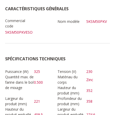
CARACTÉRISTIQUES GÉNÉRALES
Commercial
Nom modèle
5KSM50PKV
code
5KSM50PKVESO
SPÉCIFICATIONS TECHNIQUES
Puissance (W)
325
Tension (V)
230
Quantité max. de
Matériau du
Zinc
farine dans le bol
0.500
corps
de mixage
Hauteur du
352
produit (mm)
Largeur du
Profondeur du
221
358
produit (mm)
produit (mm)
Hauteur du
Largeur du
produit emballé
409.5
produit emballé
274.6