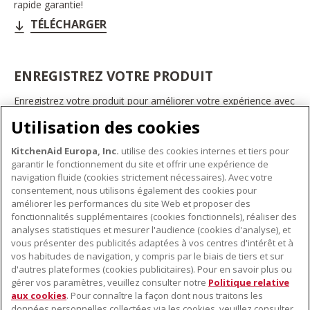
rapide garantie!
TÉLÉCHARGER
ENREGISTREZ VOTRE PRODUIT
Enregistrez votre produit pour améliorer votre expérience avec
les appareils électroménagers KitchenAid. Ainsi, vous pourrez
Utilisation des cookies
bénéficier d'offres et de promotions exclusives, recevoir des
conseils et des astuces, et bien plus encore.
KitchenAid Europa, Inc.
utilise des cookies internes et tiers pour
INSCRIVEZ-VOUS DÈS À PRÉSENT
garantir le fonctionnement du site et offrir une expérience de
navigation fluide (cookies strictement nécessaires). Avec votre
consentement, nous utilisons également des cookies pour
améliorer les performances du site Web et proposer des
fonctionnalités supplémentaires (cookies fonctionnels), réaliser des
À PROPOS DE KITCHENAID
analyses statistiques et mesurer l'audience (cookies d'analyse), et
vous présenter des publicités adaptées à vos centres d'intérêt et à
À propos de KitchenAid
vos habitudes de navigation, y compris par le biais de tiers et sur
NOS PRODUITS
Histoire de la marque
d'autres plateformes (cookies publicitaires). Pour en savoir plus ou
gérer vos paramètres, veuillez consulter notre
Politique relative
Petits électroménagers
Communiqués de presse
aux cookies
. Pour connaître la façon dont nous traitons les
SERVICE CLIENT
Matériel de cuisine
ODR
données personnelles collectées via les cookies, veuillez consulter