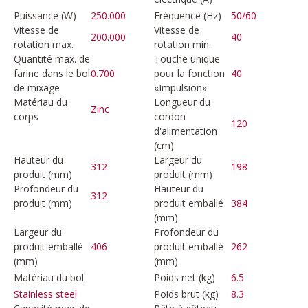
Puissance (W)
250.000
Fréquence (Hz)
50/60
Vitesse de
Vitesse de
200.000
40
rotation max.
rotation min.
Quantité max. de
Touche unique
farine dans le bol
0.700
pour la fonction
40
de mixage
«Impulsion»
Matériau du
Longueur du
Zinc
corps
cordon
120
d'alimentation
(cm)
Hauteur du
Largeur du
312
198
produit (mm)
produit (mm)
Profondeur du
Hauteur du
312
produit (mm)
produit emballé
384
(mm)
Largeur du
Profondeur du
produit emballé
406
produit emballé
262
(mm)
(mm)
Matériau du bol
Poids net (kg)
6.5
Poids brut (kg)
8.3
Stainless steel