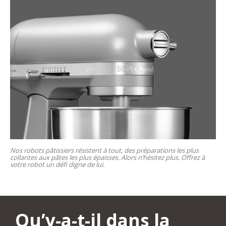
Nos robots pâtissiers résistent à tout, des préparations les plus
collantes aux pâtes les plus épaisses. Alors n’hésitez plus. Offrez à
votre robot un défi digne de lui.
Qu’y-a-t-il dans la