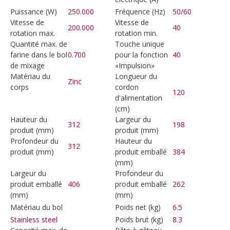
Puissance (W)
250.000
Fréquence (Hz)
50/60
Vitesse de
Vitesse de
200.000
40
rotation max.
rotation min.
Quantité max. de
Touche unique
farine dans le bol
0.700
pour la fonction
40
de mixage
«Impulsion»
Matériau du
Longueur du
Zinc
corps
cordon
120
d'alimentation
(cm)
Hauteur du
Largeur du
312
198
produit (mm)
produit (mm)
Profondeur du
Hauteur du
312
produit (mm)
produit emballé
384
(mm)
Largeur du
Profondeur du
produit emballé
406
produit emballé
262
(mm)
(mm)
Matériau du bol
Poids net (kg)
6.5
Poids brut (kg)
8.3
Stainless steel