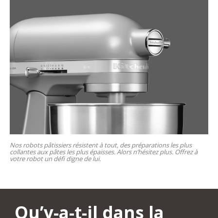
Nos robots pâtissiers résistent à tout, des préparations les plus
collantes aux pâtes les plus épaisses. Alors n’hésitez plus. Offrez à
votre robot un défi digne de lui.
Qu’y-a-t-il dans la